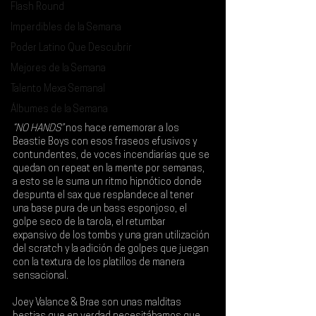
Flash Round
Imperdibles de la Semana
Poder Latino Que Descubrir
Mejores de la Semana
Talento Mexa Semanal
Álbumes de la Semana
“NO HANDS”
 nos hace rememorar a los 
Beastie Boys
 con esos fraseos efusivos y 
contundentes, de voces incendiarias que se 
quedan on repeat en la mente por semanas, 
a esto se le suma un ritmo hipnótico donde 
despunta el sax que resplandece al tener 
una base pura de un bass esponjoso, el 
golpe seco de la tarola, el retumbar 
expansivo de los tombs y una gran utilización 
del scratch y la adición de golpes que juegan 
con la textura de los platillos de manera 
sensacional.
Joey Valance & Brae 
son unas malditas 