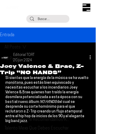
Entrada
All Posts
Editorial TORT
All Posts
20 jun 2024
Joey Valence & Brae, Z-
Escúchalo
Trip “NO HANDS”
Noticias
Si sientes que la energía de la música se ha vuelto 
monótona, pues estás bien equivocado y 
¿Qué Plan?
necesitas escuchar a los incendiarios 
Joey 
Valence & Brae
 quienes han traído la energía 
Entrevistas
dosmilera potencializada a esta época con su 
Descubrimiento Semanal
bestial nuevo álbum 
NO HANDS
 del cual se 
desprende su corte homónimo para el que 
Coberturas
reclutaron a 
Z-Trip
 creando un flujo atemporal 
entre el hip hop de inicios de los 90 y el elegante 
Si Te Gusta... Te Recomendamos A...
big band jazz.
Talento Mexa Que Debes Escuchar