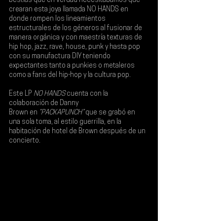
bestias que en verdad necesitábamos que 
crearan esta joya llamada 
NO HANDS
 en 
donde rompen los lineamientos 
estructurales de los géneros al fusionar de 
manera orgánica y con maestría texturas de 
hip hop, jazz, rave, house, punk y hasta pop 
con su manufactura DIY teniendo 
expectantes tanto a punkies o metaleros 
como a fans del hip-hop y la cultura pop.
Este LP 
NO HANDS
 cuenta con la 
colaboración de 
Danny 
Brown
 en
 “PACKAPUNCH”
 que se grabó en 
una sola toma, al estilo guerrilla, en la 
habitación de hotel de Brown después de un 
concierto.