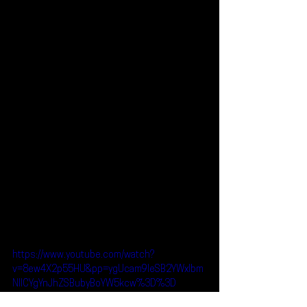
https://www.youtube.com/watch?
v=8ew4X2p55HU&pp=ygUcam9leSB2YWxlbm
NlICYgYnJhZSBubyBoYW5kcw%3D%3D