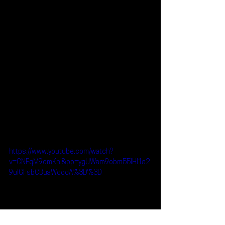
https://www.youtube.com/watch?
v=CNFqM9omKnI&pp=ygUWam9obm55IHl1a2
9uIGFsbCBuaWdodA%3D%3D