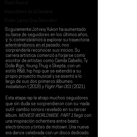
Flash Round
Imperdibles de la Semana
Poder Latino Que Descubrir
Mejores de la Semana
Seguramente 
Johnny Yukon
 ha aumentado 
su base de seguidores en los últimos años, 
Talento Mexa Semanal
y, si comenzáramos a explorar su trayectoria 
adentrándonos en el pasado, nos 
Álbumes de la Semana
sorprendería reconocer sus inicios. Su 
carrera artística comenzó a forjarse como 
escritor de artistas como 
Camila Cabello, Ty 
Dolla $ign, Young Thug o Skepta
, con un 
estilo R&B, hip hop que se extendió a su 
propio proyecto musical y se asentó a lo 
largo de sus dos primeros álbumes: 
Installation I
 (2018) y
 Flight Plan 001
 (2021).
Esta etapa rap le atrajo muchos seguidores 
que sin duda se sorprendieron con su -nada 
sutil- cambio sonoro revelado en su tercer 
álbum. 
MOVIES! WORLDWIDE: PART 1
 llegó con 
una inspiración ochentera entre beats 
electrónicos y tintes de motown. Una nueva 
era dance celebrada con un disco dedicado 