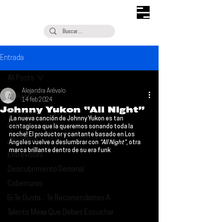
Entrada
All Posts
Alejandra Arévalo
All Posts
14 feb 2024
Johnny Yukon “All Night”
Escúchalo
¡La nueva canción de 
Johnny Yukon 
es tan 
Noticias
contagiosa que la queremos sonando toda la 
noche! El productor y cantante basado en Los 
¿Qué Plan?
Ángeles vuelve a deslumbrar con 
“All Night”
, otra 
marca brillante dentro de su era funk
Entrevistas
Descubrimiento Semanal
Coberturas
Si Te Gusta... Te Recomendamos A...
Talento Mexa Que Debes Escuchar