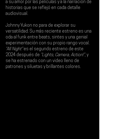
a su amor por las películas y a la narración de 
historias que se reflejó en cada detalle 
audiovisual.
Johnny Yukon no para de explorar su 
versatilidad. Su más reciente estreno es una 
oda al funk entre beats, sintes y una genial 
experimentación con su propio rango vocal. 
“All Night” 
es el segundo estreno de este 
2024 después de
 “Lights, Camera, Action!”
, y 
se ha estrenado con un video lleno de 
patrones y siluetas y brillantes colores.