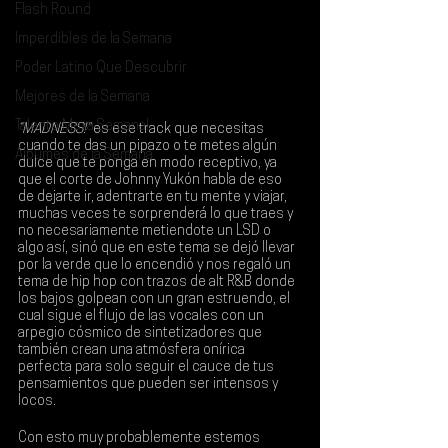
Flash Round
Imperdibles de la Semana
Poder Latino Que Descubrir
Mejores de la Semana
Talento Mexa Semanal
“MADNESS!”
 es ese track que necesitas 
cuando te das un pipazo o te metes algún 
Álbumes de la Semana
dulce que te ponga en modo receptivo, ya 
que el corte de 
Johnny Yukón
 habla de eso 
de dejarte ir, adentrarte en tu mente y viajar, 
muchas veces te sorprenderá lo que traes y 
no necesariamente metiendote un LSD o 
algo así, sinó que en este tema se dejó llevar 
por la verde que lo encendió y nos regaló un 
tema de hip hop con trazos de alt R&B donde 
los bajos golpean con un gran estruendo, el 
cual sigue el flujo de las vocales con un 
arpegio cósmico de sintetizadores que 
también crean una atmósfera onírica 
perfecta para solo seguir el cauce de tus 
pensamientos que pueden ser intensos y 
locos.
Con esto muy probablemente estemos 