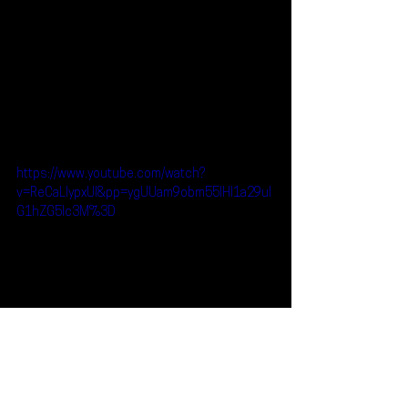
https://www.youtube.com/watch?
v=ReCaLlypxUI&pp=ygUUam9obm55IHl1a29uI
G1hZG5lc3M%3D
Reseñas
Escúchalo
Johnny Yukón
Escúchalo