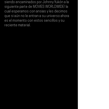
siendo encaminados por Johnny Yukón a la 
siguiente parte de MOVIES WORLDWIDE! la 
cual esperamos con ansias y les decimos 
que si aún no le entran a su universo ahora 
es el momento con estos sencillos y su 
reciente material.