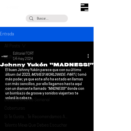
Entrada
All Posts
Editorial TORT
All Posts
14 may 2024
Johnny Yukón “MADNESS!”
Escúchalo
El buen 
Johnny Yukón
 parece que con su último 
Noticias
álbum del 2023, 
MOVIES! WORLDWIDE: PART I
, tomó 
más poder, ya que este año ha estado en llamas 
¿Qué Plan?
con más sencillos, por ello llegamos hasta aquí 
con un diamante llamado 
“MADNESS!”
 donde con 
Entrevistas
un bombazo de groove y sonidos viajantes te 
volará la cabeza.
Descubrimiento Semanal
Coberturas
Si Te Gusta... Te Recomendamos A...
Talento Mexa Que Debes Escuchar