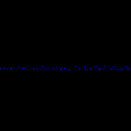
e.com/watch?v=VMcrwKCgm_w&pp=ygUQam9yamEgc21pdGggaG