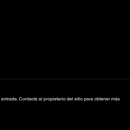
entrada. Contacta al propietario del sitio para obtener más
Se estrenan dos
Bl
nuevas
Wr