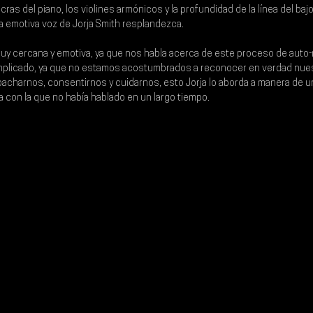
ras del piano, los violines armónicos y la profundidad de la línea del ba
a emotiva voz de 
Jorja Smith
 resplandezca.
s muy cercana y emotiva, ya que nos habla acerca de este proceso de auto-
licado, ya que no estamos acostumbrados a reconocer en verdad nuest
acharnos, consentirnos y cuidarnos, esto Jorja lo aborda a manera de u
con la que no había hablado en un largo tiempo.