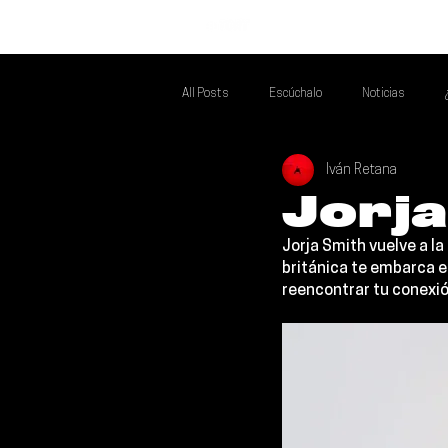
INICIO
All Posts
Escúchalo
Noticias
Iván Retana
Si Te Gusta... Te Recomendamos A...
T
Jorja
Jorja Smith
 vuelve a l
Poder Latino Que Descubrir
Mejores 
británica te embarca en
reencontrar tu conexió