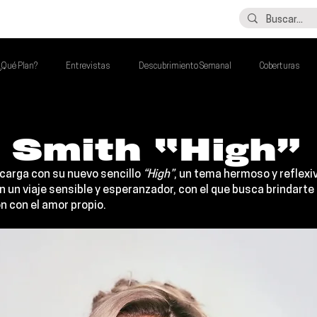
LO ÚLTIMO
CONTACTO
¿Qué Plan?
Entrevistas
Descubrimiento Semanal
Coberturas
alento Mexa Que Debes Escuchar
Flash Round
Imperdibles de la Semana
 Smith “High”
a carga con su nuevo sencillo 
“High”
, un tema hermoso y reflexiv
de la Semana
Talento Mexa Semanal
Álbumes de la Semana
 un viaje sensible y esperanzador, con el que busca brindarte 
n con el amor propio.