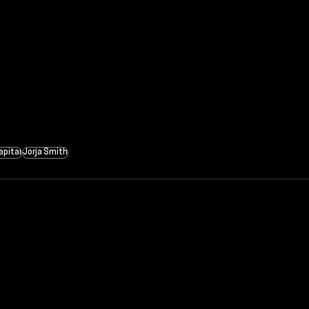
apital
Jorja Smith