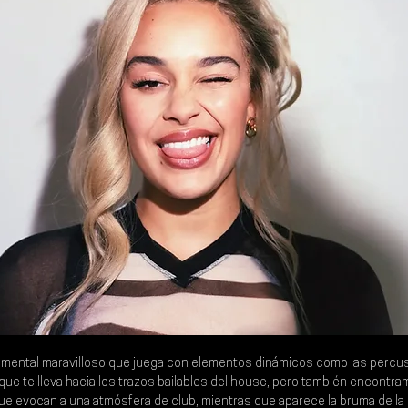
umental maravilloso que juega con elementos dinámicos como las percu
ue te lleva hacia los trazos bailables del house, pero también encontra
ue evocan a una atmósfera de club, mientras que aparece la bruma de la 