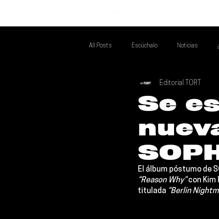
INICIO
All Posts
Escúchalo
Noticias
Editorial TORT
Si Te Gusta... Te Recomendamos A...
T
Se e
nuev
Poder Latino Que Descubrir
Mejores 
SOPH
El álbum póstumo de 
S
“Reason Why” 
con 
Kim 
titulada
 “Berlin Nightm