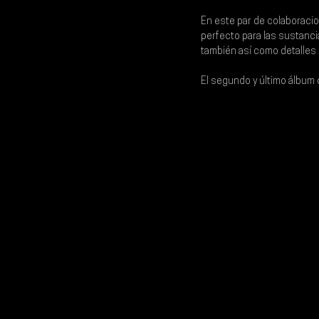
En este par de colaboracion
perfecto para las sustancia
también así como detalles 
El segundo y último álbum 