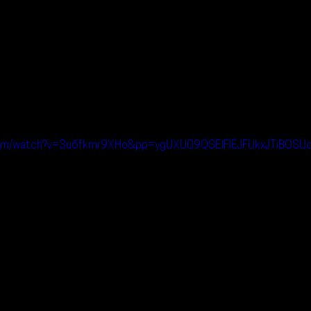
.com/watch?v=3u6fkmr9XHo&pp=ygUXU09QSElFIEJFUkxJTiBOS