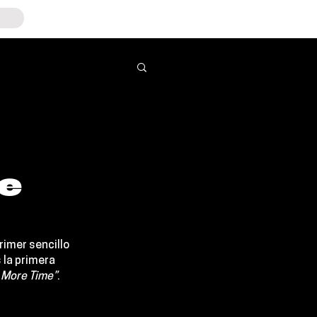
e
imer sencillo 
la primera 
 More Time”
.