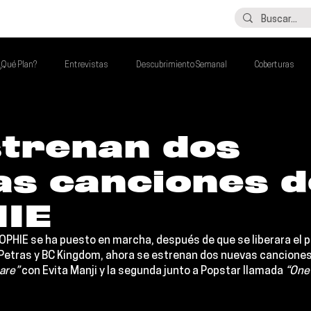
LO ÚLTIMO
CONTACTO
¿Qué Plan?
Entrevistas
Descubrimiento Semanal
Coberturas
alento Mexa Que Debes Escuchar
Flash Round
Imperdibles de la Semana
strenan dos
as canciones d
de la Semana
Talento Mexa Semanal
Álbumes de la Semana
IE
OPHIE 
se ha puesto en marcha, después de que se liberara el pr
Petras
 y 
BC Kingdom
, ahora se estrenan dos nuevas canciones 
are”
 con 
Evita Manji
 y la segunda junto a 
Popstar 
llamada 
“One