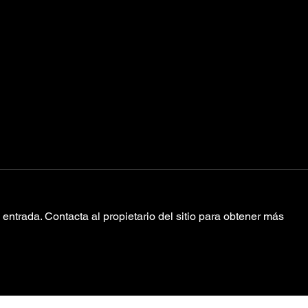
entrada. Contacta al propietario del sitio para obtener más
Bravo GNP
Su
anuncia las
“D
fechas de su
M