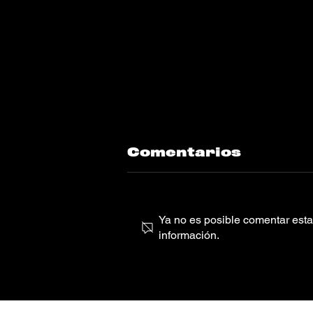
Comentarios
Ya no es posible comentar esta 
información.
Blxst, Joyce
Wrice “Better
Off Friends”