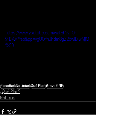
https://www.youtube.com/watch?v=O-
9_DXwPYao&pp=ygUOYnJhdm8gZ25wIDIwMjM
%3D
Reseñas
Noticias
Qué Plan
Bravo GNP
¿Qué Plan?
Noticias
Ver todo