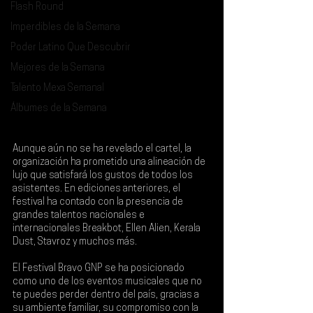
Flash Round
Imperdibles de la Semana
Poder Latino Que Descubrir
Mejores de la Semana
Talento Mexa Semanal
Álbumes de la Semana
Aunque aún no se ha revelado el cartel, la 
organización ha prometido una alineación de 
lujo que satisfará los gustos de todos los 
asistentes. En ediciones anteriores, el 
festival ha contado con la presencia de 
grandes talentos nacionales e 
internacionales 
Breakbot, Ellen Alien, Kerala 
Dust, Stavroz y muchos más
.
El Festival 
Bravo GNP
 se ha posicionado 
como uno de los eventos musicales que no 
te puedes perder dentro del país, gracias a 
su ambiente familiar, su compromiso con la 