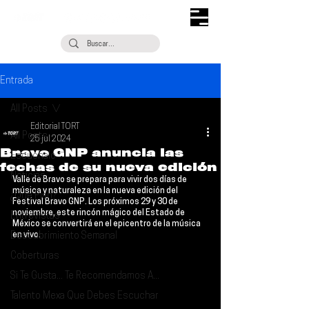
Entrada
All Posts
Editorial TORT
All Posts
25 jul 2024
Bravo GNP anuncia las
Escúchalo
fechas de su nueva edición
Noticias
Valle de Bravo se prepara para vivir dos días de 
música y naturaleza en la nueva edición del 
¿Qué Plan?
Festival 
Bravo GNP
. Los próximos 
29 y 30 de 
noviembre
, este rincón mágico del Estado de 
Entrevistas
México se convertirá en el epicentro de la música 
Descubrimiento Semanal
en vivo.
Coberturas
Si Te Gusta... Te Recomendamos A...
Talento Mexa Que Debes Escuchar