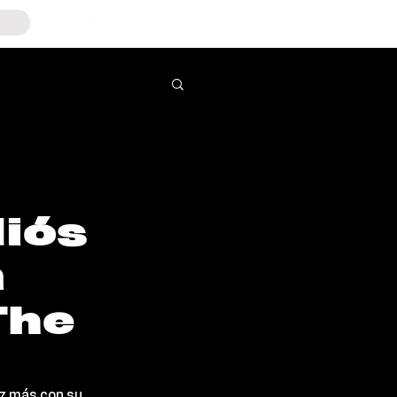
diós
m
The
ez más con su 