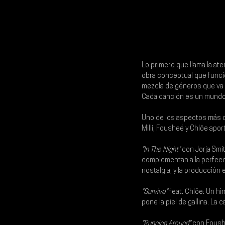
Lo primero que llama la at
obra conceptual que funci
mezcla de géneros que va d
Cada canción es un mundo en
Uno de los aspectos más d
Milli, Fousheé y Chlöe
 apor
"In The Night"
 con Jorja Smi
complementan a la perfecci
nostalgia, y la producción
"Survive"
 feat. Chlöe: Un 
pone la piel de gallina. La 
"Running Around"
 con Foushe