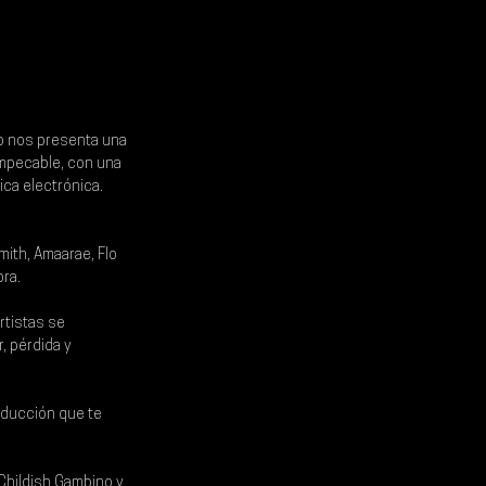
o
 nos presenta una 
mpecable, con una 
ca electrónica. 
mith, Amaarae, Flo 
ora.
rtistas se 
 pérdida y 
oducción que te 
 Childish Gambino y 