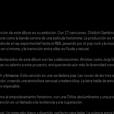
ención de este álbum es su ambición. Con 17 canciones, 
Childish Gambin
ona como la banda sonora de una película homónima. La producción es i
esde el rap experimental hasta el R&B, pasando por el pop rock y la músi
 sí misma, y la transición entre ellas es fluida y natural.
estacados de este álbum son las colaboraciones. Artistas como 
Jorja S
tan su talento a este proyecto, enriqueciendo aún más la diversidad son
th y Amaarae: Esta canción es una verdadera joya. Las voces de las tres a
ón, creando una atmósfera sensual y melancólica. La letra habla de amor,
 es impecable.
himno al empoderamiento femenino, con una Chlöe deslumbrante y una pr
canción es un llamado a la resiliencia y a la superación.
é: Un tema más ligero y divertido, perfecto para bailar. La química entre