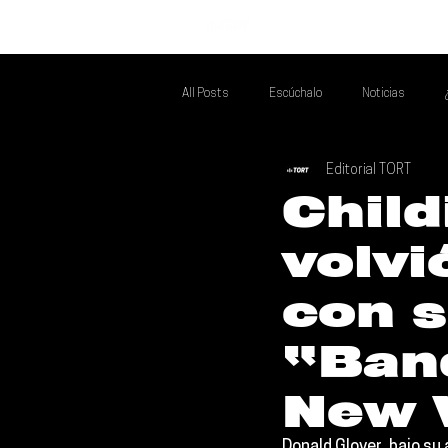
INICIO
All Posts
Escúchalo
Noticias
Editorial TORT
Si Te Gusta... Te Recomendamos A...
T
Chil
volvi
Poder Latino Que Descubrir
Mejores 
con s
“Ban
New 
Donald Glover
, bajo su