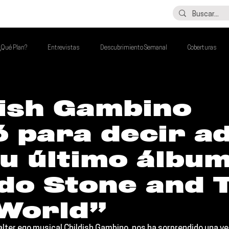
LO ÚLTIMO
CONTACTO
¿Qué Plan?
Entrevistas
Descubrimiento Semanal
Coberturas
alento Mexa Que Debes Escuchar
Flash Round
Imperdibles de la Semana
dish Gambino
ó para decir a
de la Semana
Talento Mexa Semanal
Álbumes de la Semana
u último álbu
do Stone and 
World”
 alter ego musical 
Childish Gambino
, nos ha sorprendido una v