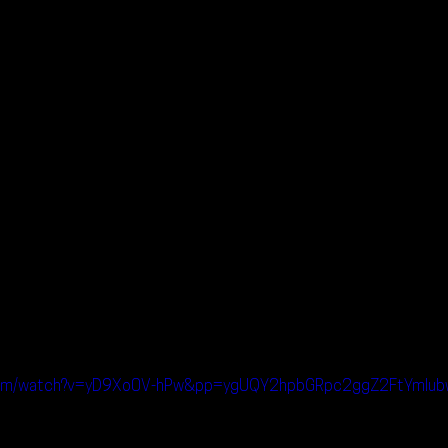
e.com/watch?v=yD9Xo0V-hPw&pp=ygUQY2hpbGRpc2ggZ2FtYml