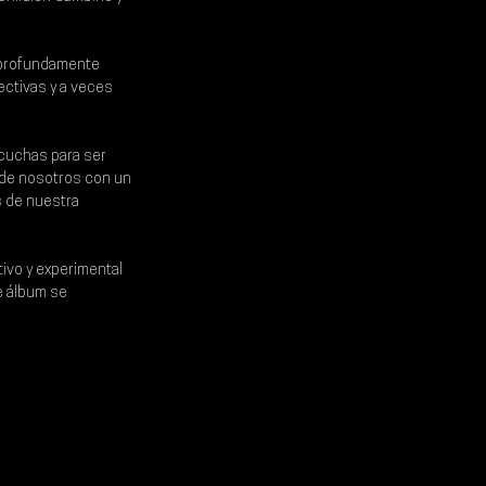
profundamente 
ectivas y a veces 
cuchas para ser 
 de nosotros con un 
 de nuestra 
tivo y experimental 
e álbum se 