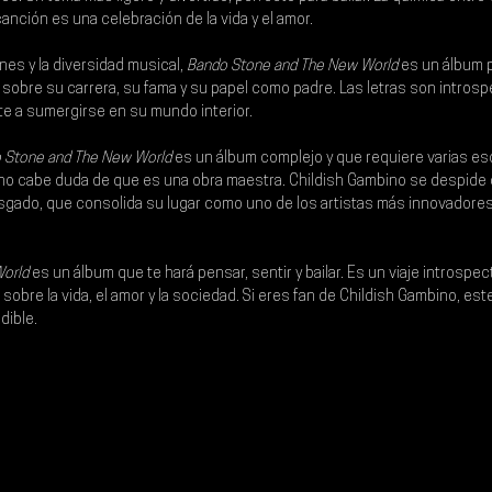
anción es una celebración de la vida y el amor.
nes y la diversidad musical, 
Bando Stone and The New World 
es un álbum 
a sobre su carrera, su fama y su papel como padre. Las letras son introsp
nte a sumergirse en su mundo interior.
 Stone and The New World
 es un álbum complejo y que requiere varias es
, no cabe duda de que es una obra maestra. Childish Gambino se despide
esgado, que consolida su lugar como uno de los artistas más innovadores
orld 
es un álbum que te hará pensar, sentir y bailar. Es un viaje introspec
r sobre la vida, el amor y la sociedad. Si eres fan de Childish Gambino, est
dible.