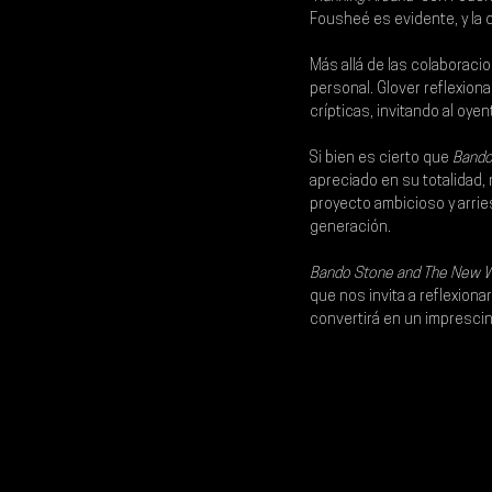
Fousheé es evidente, y la c
Más allá de las colaboracio
personal. Glover reflexion
crípticas, invitando al oye
Si bien es cierto que 
Bando
apreciado en su totalidad
proyecto ambicioso y arri
generación.
Bando Stone and The New W
que nos invita a reflexiona
convertirá en un imprescin