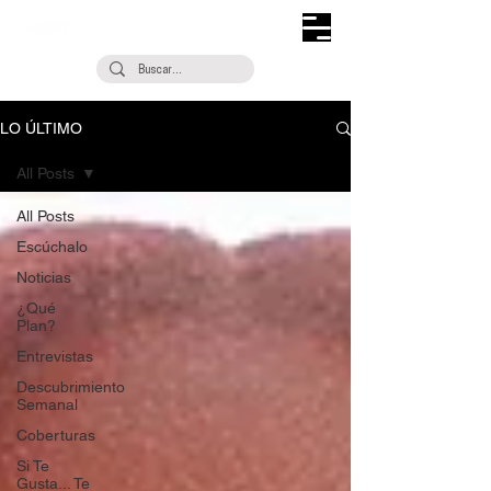
LO ÚLTIMO
All Posts
All Posts
Escúchalo
Noticias
¿Qué
Plan?
Entrevistas
Descubrimiento
Semanal
Coberturas
Si Te
Gusta... Te