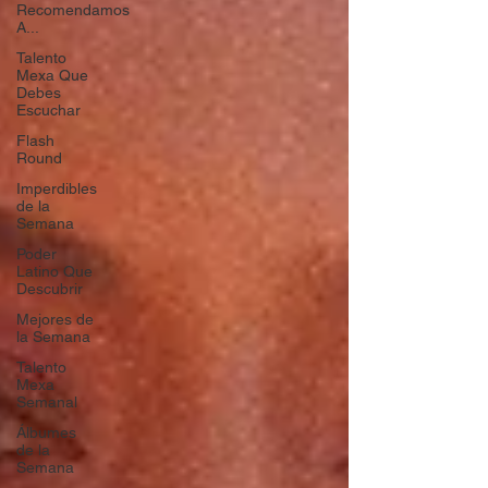
Recomendamos
A...
Talento
Mexa Que
Debes
Escuchar
Flash
Round
Imperdibles
de la
Semana
Poder
Latino Que
Descubrir
Mejores de
la Semana
Talento
Mexa
Semanal
Álbumes
de la
Semana