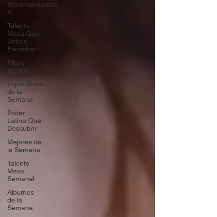
Recomendamos
A...
Talento
Mexa Que
Debes
Escuchar
Flash
Round
Imperdibles
de la
Semana
Poder
Latino Que
Descubrir
Mejores de
la Semana
Talento
Mexa
Semanal
Álbumes
de la
Semana