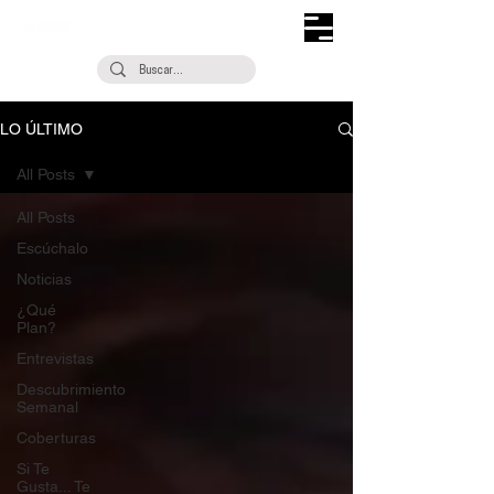
LO ÚLTIMO
All Posts
All Posts
Escúchalo
Noticias
¿Qué
Plan?
Entrevistas
Descubrimiento
Semanal
Coberturas
Si Te
Gusta... Te