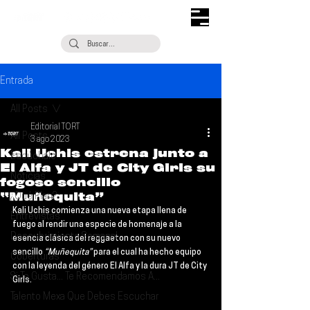
Entrada
All Posts
Editorial TORT
All Posts
3 ago 2023
Kali Uchis estrena junto a
Escúchalo
El Alfa y JT de City Girls su
Noticias
fogoso sencillo
“Muñequita”
¿Qué Plan?
Kali Uchis
 comienza una nueva etapa llena de 
Entrevistas
fuego al rendir una especie de homenaje a la 
Descubrimiento Semanal
esencia clásica del reggaeton con su nuevo 
sencillo 
“Muñequita” 
para el cual ha hecho equipo 
Coberturas
con la leyenda del género 
El Alfa
 y la dura 
JT
 de 
City 
Si Te Gusta... Te Recomendamos A...
Girls
.
Talento Mexa Que Debes Escuchar