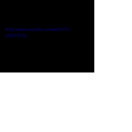
https://www.youtube.com/watch?v=-
t24yKUFLRc
Reseñas
Noticias
Kali Uchis
El Alfa
City Girls
Noticias
Ver todo
Entradas recientes