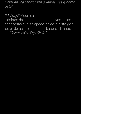
juntar en una canción tan divertida y sexy como 
esta".
“Muñequita” 
con samples brutales de 
clásicos del 
Reggaeton
 con nuevas líneas 
poderosas que se apoderan de la pista y de 
las caderas al tener como base las texturas 
de 
“Guatauba” 
y 
“Papi Chulo”
.