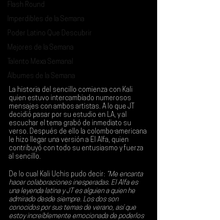
Flash Round
Imperdibles de la Semana
Poder Latino Que Descubrir
Mejores de la Semana
Talento Mexa Semanal
Álbumes de la Semana
La historia del sencillo comienza con Kali 
quien estuvo intercambiado numerosos 
mensajes con ambos artistas. A lo que 
JT
decidió pasar por su estudio en LA, y al 
escuchar el tema grabó de inmediato su 
verso. Después de ello la colombo-americana 
le hizo llegar una versión a 
El Alfa
, quien 
contribuyó con todo su entusiasmo y fuerza 
al sencillo.
De lo cual 
Kali Uchis
 pudo decir: 
“Me encanta 
hacer colaboraciones inesperadas. El Alfa es 
una leyenda latina y JT es alguien a quien he 
admirado desde siempre. Los dos son 
conocidos por sus temas de verano, así que 
estoy increíblemente emocionada de poderlos 