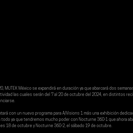
20, MUTEK México se expandirá en duración ya que abarcará dos semanas
atividad las cuales serán del 7 al 20 de octubre del 2024, en distintos r
nciarse.
tará con un nuevo programa para A/Visions 1 más una exhibición dedicad
es todo ya que tendremos mucho poder con Nocturne 360-1 que ahora ab
nes 18 de octubre
 y Nocturne 360-2, el sábado 19 de octubre.