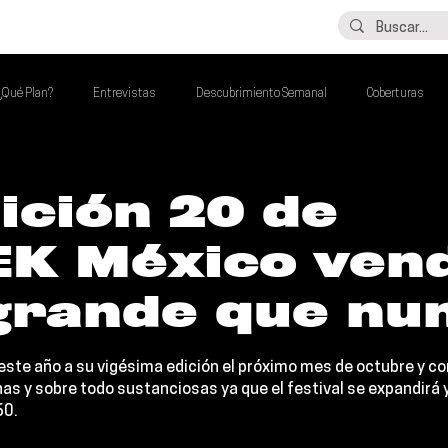
LO ÚLTIMO
CONTACTO
¿Qué Plan?
Entrevistas
Descubrimiento Semanal
Coberturas
alento Mexa Que Debes Escuchar
Flash Round
Imperdibles de la Semana
ición 20 de
K México ven
de la Semana
Talento Mexa Semanal
Álbumes de la Semana
grande que nu
 este año a su vigésima edición el próximo mes de octubre y co
s y sobre todo sustanciosas ya que el festival se expandirá y
60
.