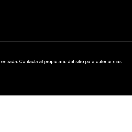
entrada. Contacta al propietario del sitio para obtener más
Kali Uchis
Le
“Never Be
su
Yours”
“O
Ea
Política de Privacidad