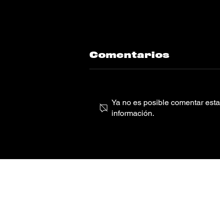
Comentarios
Ya no es posible comentar esta 
información.
Ariana Grande
sube a Brandy y
Monica al remix
de “the boy is
mine”