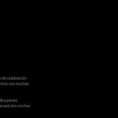
 de celebración 
ecintos con muchas 
a a piezas 
arcará dos noches 