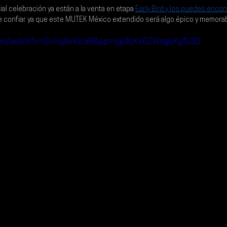
al celebración ya están a la venta en etapa
Early Bird y los puedes encon
 confiar ya que este MUTEK México extendido será algo épico y memorab
.com/watch?v=0ivXqAmUca8&pp=ygUIbXV0ZWsgbXg%3D