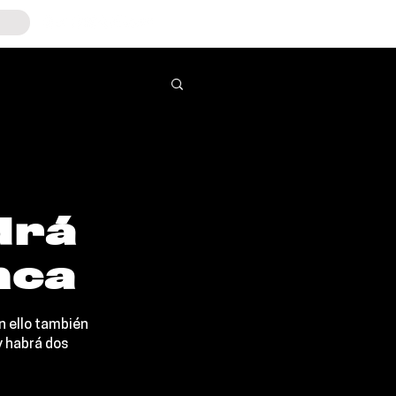
drá
nca
n ello también 
 habrá dos 