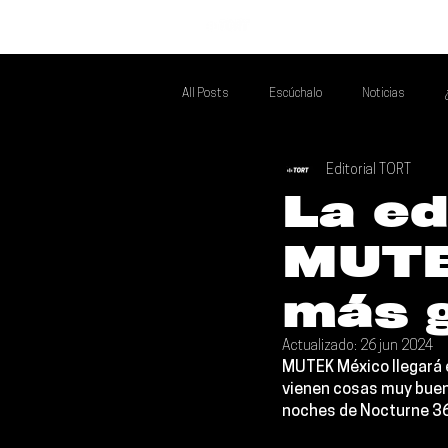
INICIO
All Posts
Escúchalo
Noticias
Editorial TORT
Si Te Gusta... Te Recomendamos A...
T
La ed
MUTE
Poder Latino Que Descubrir
Mejores 
más 
Actualizado:
26 jun 2024
MUTEK México
 llegará
vienen cosas muy buena
noches de 
Nocturne 3