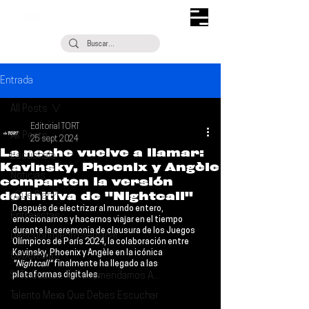
Entrada
All Posts
Editorial TORT
All Posts
25 sept 2024
La noche vuelve a llamar:
Escúchalo
Kavinsky, Phoenix y Angèle
Noticias
comparten la versión
definitiva de "Nightcall"
¿Qué Plan?
Después de electrizar al mundo entero, 
Entrevistas
emocionarnos y hacernos viajar en el tiempo 
durante la ceremonia de clausura de los 
Juegos 
Descubrimiento Semanal
Olímpicos de París 2024
, la colaboración entre 
Kavinsky
, 
Phoenix 
y 
Angèle 
en la icónica 
Coberturas
"Nightcall"
 finalmente ha llegado a las 
Si Te Gusta... Te Recomendamos A...
plataformas digitales.
Talento Mexa Que Debes Escuchar