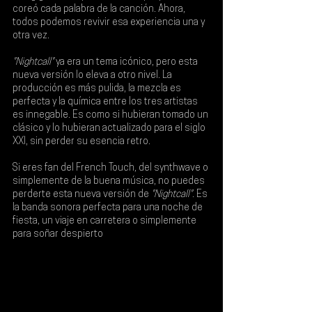
coreó cada palabra de la canción. Ahora, 
todos podemos revivir esa experiencia una y 
otra vez.
"Nightcall"
 ya era un tema icónico, pero esta 
nueva versión lo eleva a otro nivel. La 
producción es más pulida, la mezcla es 
perfecta y la química entre los tres artistas 
es innegable. Es como si hubieran tomado un 
clásico y lo hubieran actualizado para el siglo 
XXI, sin perder su esencia retro.
Si eres fan del French Touch, del synthwave o 
simplemente de la buena música, no puedes 
perderte esta nueva versión de 
"Nightcall"
. Es 
la banda sonora perfecta para una noche de 
fiesta, un viaje en carretera o simplemente 
para soñar despierto