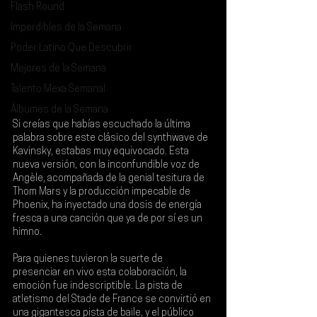
Flash Round
Imperdibles de la Semana
Poder Latino Que Descubrir
Mejores de la Semana
Talento Mexa Semanal
Álbumes de la Semana
Si creías que habías escuchado la última 
palabra sobre este clásico del synthwave de 
Kavinsky
, estabas muy equivocado. Esta 
nueva versión, con la inconfundible voz de 
Angèle
, acompañada de la genial tesitura de 
Thom Mars
 y la producción impecable de 
Phoenix
, ha inyectado una dosis de energía 
fresca a una canción que ya de por sí es un 
himno.
Para quienes tuvieron la suerte de 
presenciar en vivo esta colaboración, la 
emoción fue indescriptible. La pista de 
atletismo del 
Stade de France
 se convirtió en 
una gigantesca pista de baile, y el público 