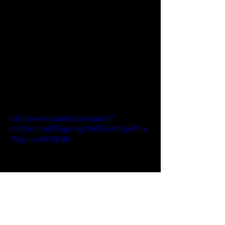
https://www.youtube.com/watch?
v=XGqKJmjelW8&pp=ygUVbGF0aW4gbWFma
WEganVsaWV0b3Rh
Reseñas
Noticias
LATIN MAFIA