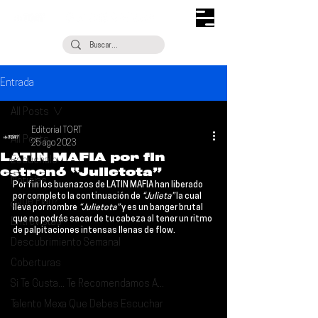
Entrada
All Posts
Editorial TORT
All Posts
25 ago 2023
LATIN MAFIA por fin
Escúchalo
estrenó “Julietota”
Noticias
Por fin los buenazos de 
LATIN MAFIA
 han liberado 
por completo la continuación de 
“Julieta”
 la cual 
¿Qué Plan?
lleva por nombre 
“Julietota”
 y es un banger brutal 
que no podrás sacar de tu cabeza al tener un ritmo 
Entrevistas
de palpitaciones intensas llenas de flow.
Descubrimiento Semanal
Coberturas
Si Te Gusta... Te Recomendamos A...
Talento Mexa Que Debes Escuchar