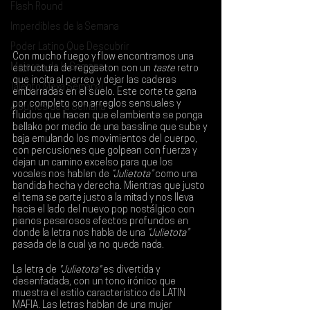
Flash Round
Imperdibles de la Semana
Poder Latino Que Descubrir
Con mucho fuego y flow encontramos una 
Mejores de la Semana
estructura de reggaeton con un 
taste 
retro 
que incita al perreo y dejar las caderas 
Talento Mexa Semanal
embarradas en el suelo. Este corte te gana 
por completo con arreglos sensuales y 
Álbumes de la Semana
fluidos que hacen que el ambiente se ponga 
bellako por medio de una bassline que sube y 
baja emulando los movimientos del cuerpo, 
con percusiones que golpean con fuerza y 
dejan un camino excelso para que los 
vocales nos hablen de 
“Julietota”
 como una 
bandida hecha y derecha. Mientras que justo 
el tema se parte justo a la mitad y nos lleva 
hacia el lado del nuevo pop nostálgico con 
pianos pesarosos efectos profundos en 
donde la letra nos habla de una 
“Julietota”
pasada de la cual ya no queda nada.
La letra de 
"Julietota"
 es divertida y 
desenfadada, con un tono irónico que 
muestra el estilo característico de 
LATIN 
MAFIA
. Las letras hablan de una mujer 