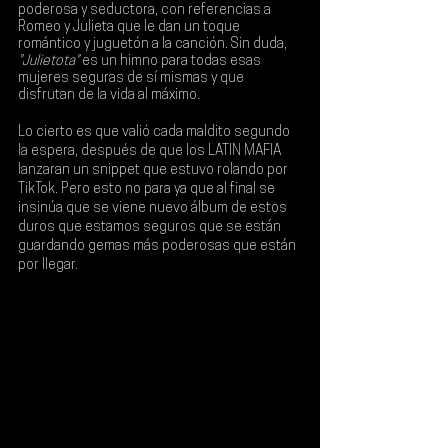
poderosa y seductora, con referencias a 
Romeo y Julieta que le dan un toque 
romántico y juguetón a la canción. Sin duda, 
"Julietota"
 es un himno para todas esas 
mujeres seguras de sí mismas y que 
disfrutan de la vida al máximo.
Lo cierto es que valió cada maldito segundo 
la espera, después de que los 
LATIN MAFIA
lanzaran un snippet que estuvo rolando por 
TikTok. Pero esto no para ya que al final se 
insinúa que se viene nuevo álbum de estos 
duros que estamos seguros que se están 
guardando gemas más poderosas que están 
por llegar.