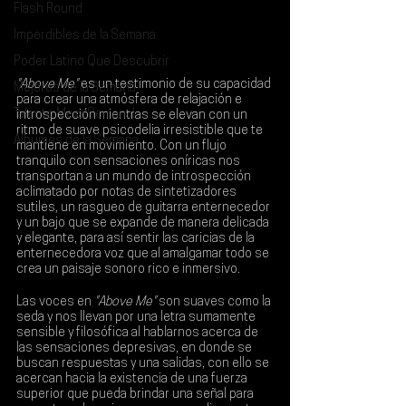
Flash Round
Imperdibles de la Semana
Poder Latino Que Descubrir
"Above Me"
 es un testimonio de su capacidad 
Mejores de la Semana
para crear una atmósfera de relajación e 
Talento Mexa Semanal
introspección mientras se elevan con un 
ritmo de suave psicodelia irresistible que te 
Álbumes de la Semana
mantiene en movimiento. Con un flujo 
tranquilo con sensaciones oníricas nos 
transportan a un mundo de introspección 
aclimatado por notas de sintetizadores 
sutiles, un rasgueo de guitarra enternecedor 
y un bajo que se expande de manera delicada 
y elegante, para así sentir las caricias de la 
enternecedora voz que al amalgamar todo se 
crea un paisaje sonoro rico e inmersivo.
Las voces en 
"Above Me"
 son suaves como la 
seda y nos llevan por una letra sumamente 
sensible y filosófica al hablarnos acerca de 
las sensaciones depresivas, en donde se 
buscan respuestas y una salidas, con ello se 
acercan hacia la existencia de una fuerza 
superior que pueda brindar una señal para 