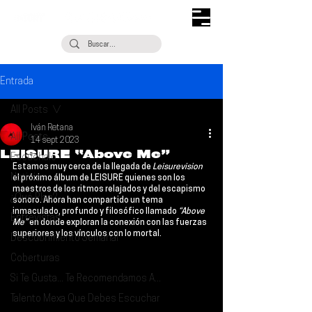
Entrada
All Posts
Iván Retana
All Posts
14 sept 2023
LEISURE “Above Me”
Escúchalo
Estamos muy cerca de la llegada de 
Leisurevision 
Noticias
el próximo álbum de 
LEISURE 
quienes son los 
maestros de los ritmos relajados y del escapismo 
¿Qué Plan?
sonoro. Ahora han compartido un tema 
inmaculado, profundo y filosófico llamado 
“Above 
Entrevistas
Me”
 en donde exploran la conexión con las fuerzas 
superiores y los vínculos con lo mortal.
Descubrimiento Semanal
Coberturas
Si Te Gusta... Te Recomendamos A...
Talento Mexa Que Debes Escuchar