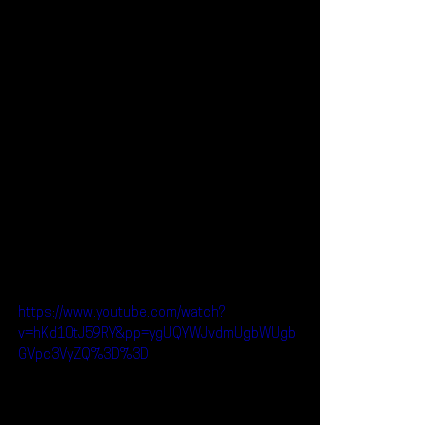
https://www.youtube.com/watch?
v=hKd10tJ59RY&pp=ygUQYWJvdmUgbWUgb
GVpc3VyZQ%3D%3D