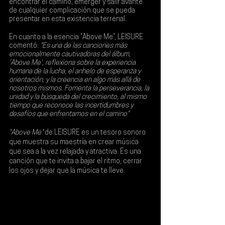
encontrar el camino, emerger y salir avante 
de cualquier complicación que se pueda 
presentar en esta existencia terrenal.
En cuanto a la esencia “Above Me”, 
LEISURE 
comentó: 
"Es una de las canciones más 
emocionalmente cautivadoras del álbum, 
'Above Me', reflexiona sobre la experiencia 
humana de la lucha, el anhelo de esperanza y 
orientación, y la creencia en algo más allá de 
nosotros mismos. Fomenta la perseverancia, la 
unidad y la búsqueda del crecimiento, al mismo 
tiempo que reconoce las incertidumbres y 
desafíos que enfrentamos en el camino"
"Above Me"
 de LEISURE es un tesoro sonoro 
que muestra su maestría en crear música 
que sea a la vez relajada y atractiva. Es una 
canción que te invita a bajar el ritmo, cerrar 
los ojos y dejar que la música te lleve.