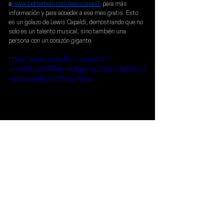
a
www.betterhelp.com/lewiscapaldi
 para más 
información y para acceder a ese mes gratis. Esto 
es un golazo de 
Lewis Capaldi
, demostrando que no 
solo es un talento musical, sino también una 
persona con un corazón gigante.
https://www.youtube.com/watch?
v=wYl9Lgq0M7k&t=6s&pp=ygUYbGV3aXMgY2
FwYWxkaSBiZXR0ZXJoZWxw
Noticias
Lewis Capaldi
Noticias
Ver todo
Entradas recientes