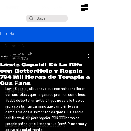
Entrada
All Posts
Editorial TORT
All Posts
9 jul 2025
Lewis Capaldi Se La Rifa
Escúchalo
con BetterHelp y Regala
Noticias
734 Mil Horas de Terapia a
Sus Fans
¿Qué Plan?
Lewis Capaldi
, el buenazo que nos ha hecho llorar 
Entrevistas
con sus rolas y que ha ganado premios como loco, 
Descubrimiento Semanal
acaba de soltar un notición que no solo lo trae de 
regreso a la música, ¡sino que también le va a 
Coberturas
cambiar la vida a un montón de gente! 
Se asoció 
Si Te Gusta... Te Recomendamos A...
con BetterHelp para regalar ¡734,000 horas de 
terapia online gratuita para sus fans
! ¡Puro amor y 
Talento Mexa Que Debes Escuchar
apoyo a la salud mental!