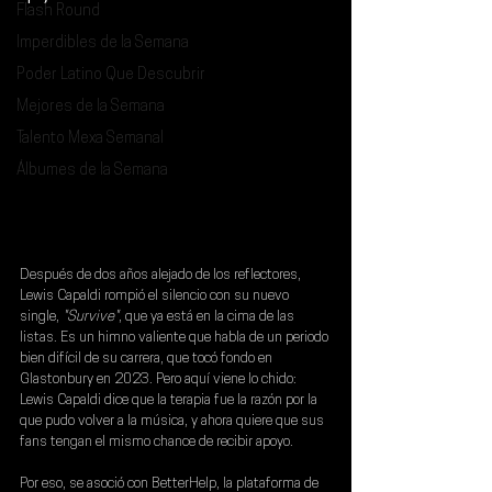
Flash Round
Imperdibles de la Semana
Poder Latino Que Descubrir
Mejores de la Semana
Talento Mexa Semanal
Álbumes de la Semana
Después de dos años alejado de los reflectores, 
Lewis Capaldi
 rompió el silencio con su nuevo 
single, 
"Survive"
, que ya está en la cima de las 
listas. Es un himno valiente que habla de un periodo 
bien difícil de su carrera, que tocó fondo en 
Glastonbury en 2023. Pero aquí viene lo chido: 
Lewis Capaldi dice que la terapia fue la razón por la 
que pudo volver a la música, y ahora quiere que sus 
fans tengan el mismo chance de recibir apoyo.
Por eso, se asoció con 
BetterHelp
, la plataforma de 