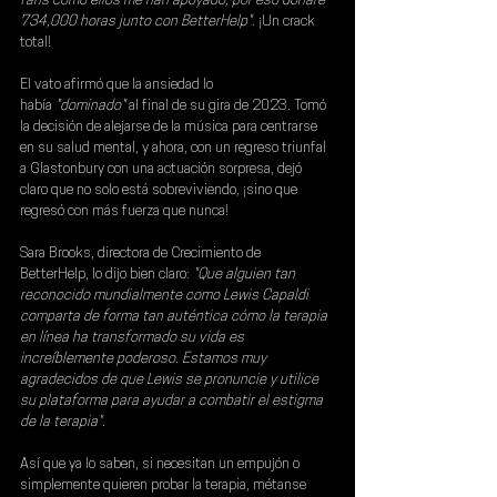
fans como ellos me han apoyado, por eso donaré 
734,000 horas junto con BetterHelp"
. ¡Un crack 
total!
El vato afirmó que la ansiedad lo 
había
 "dominado"
 al final de su gira de 2023. Tomó 
la decisión de alejarse de la música para centrarse 
en su salud mental, y ahora, con un regreso triunfal 
a Glastonbury con una actuación sorpresa, dejó 
claro que no solo está sobreviviendo, ¡sino que 
regresó con más fuerza que nunca!
Sara Brooks
, directora de Crecimiento de 
BetterHelp, lo dijo bien claro:
 "Que alguien tan 
reconocido mundialmente como Lewis Capaldi 
comparta de forma tan auténtica cómo la terapia 
en línea ha transformado su vida es 
increíblemente poderoso. Estamos muy 
agradecidos de que Lewis se pronuncie y utilice 
su plataforma para ayudar a combatir el estigma 
de la terapia".
Así que ya lo saben, si necesitan un empujón o 
simplemente quieren probar la terapia, métanse 