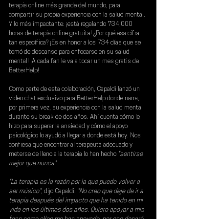
terapia online más grande del mundo, para 
compartir su propia experiencia con la salud mental. 
Y lo más impactante: ¡está regalando 734,000 
horas de terapia online gratuita! ¿Por qué esa cifra 
tan específica? ¡Es en honor a los 734 días que se 
tomó de descanso para enfocarse en su salud 
mental! ¡A cada fan le va a tocar un mes gratis de 
BetterHelp! 
Como parte de esta colaboración,
 Capaldi lanzó un 
video chat exclusivo para BetterHelp donde narra, 
por primera vez, su experiencia con la salud mental 
durante su break de dos año
s. Ahí cuenta cómo le 
hizo para superar la ansiedad y cómo el apoyo 
psicológico lo ayudó a llegar a donde está hoy. Nos 
confiesa que encontrar al terapeuta adecuado y 
meterse de lleno a la terapia lo han hecho 
"sentirse 
mejor que nunca"
.
"La terapia es la razón por la que puedo volver a 
ser músico"
, dijo Capaldi.
 "No creo que deje de ir a 
terapia después del impacto que ha tenido en mi 
vida en los últimos dos años. Quiero apoyar a mis 