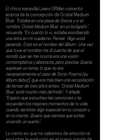
El chico maravilla Lewis OfMan comentó 
acerca de la concepción de Cristal Medium 
Blue: 
“Estaba en una playa de Grecia y vi el 
nombre 'Cristal Medium Blue' en un bolígrafo”, 
recuerda. “En cuanto lo vi, estaba escribiendo 
una letra en mi cuaderno. Pensé: 'Algo está 
pasando. Este es el nombre del álbum'. Una vez 
que tuve el nombre me di cuenta de que el 
sonido que se me ocurría era una visión 
contemplativa y abstracta, pero precisa. Quería 
expresar un tema, lo que no era 
necesariamente el caso de Sonic Poems [su 
álbum debut], que era más bien una recopilación 
de temas de tres años antes. ‘Cristal Medium 
Blue’ está mucho más definido”. Y añade: 
“Espero que escuches las canciones y te 
recuerden los mejores momentos de tu vida, 
cuando sentiste algo especial en tu corazón y 
en tu mente. Quiero que sientas que estás 
viviendo un sueño”.
Lo cierto es que no cabemos de emoción al 
escuchar la evolución en el nuevo sonido de 