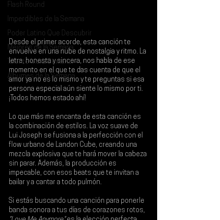
Flash Round
Imperdibles de la Semana
Poder Latino Que Descubrir
Desde el primer acorde, esta canción te 
Mejores de la Semana
envuelve en una nube de nostalgia y ritmo. La 
letra, honesta y sincera, nos habla de ese 
Talento Mexa Semanal
momento en el que te das cuenta de que el 
Álbumes de la Semana
amor ya no es lo mismo y te preguntas si esa 
persona especial aún siente lo mismo por ti. 
¡Todos hemos estado ahí!
Lo que más me encanta de esta canción es 
la combinación de estilos. La voz suave de 
Lui Joseph
 se fusiona a la perfección con el 
flow urbano de 
Landon Cube
, creando una 
mezcla explosiva que te hará mover la cabeza 
sin parar. Además, la producción es 
impecable, con esos beats que te invitan a 
bailar y a cantar a todo pulmón.
Si estás buscando una canción para ponerle 
banda sonora a tus días de corazones rotos, 
"Love Me Anymore"
 es la elección perfecta. 