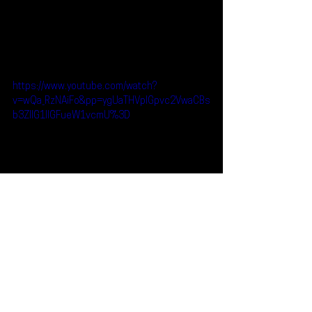
https://www.youtube.com/watch?
v=wQa_RzNAiFo&pp=ygUaTHVpIGpvc2VwaCBs
b3ZlIG1lIGFueW1vcmU%3D
Reseñas
Escúchalo
Lui Joseph
Landon Cube
Escúchalo
Ver todo
Entradas recientes