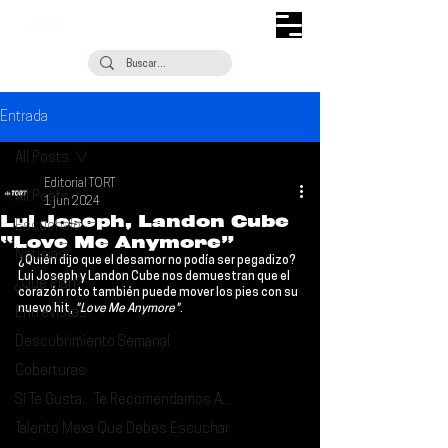
Entrada
All Posts
Editorial TORT
All Posts
1 jun 2024
Lui Joseph, Landon Cube
Escúchalo
“Love Me Anymore”
Noticias
¿Quién dijo que el desamor no podía ser pegadizo? 
Lui Joseph
 y 
Landon Cube
 nos demuestran que el 
¿Qué Plan?
corazón roto también puede mover los pies con su 
nuevo hit,
 "Love Me Anymore"
.
Entrevistas
Descubrimiento Semanal
Coberturas
Si Te Gusta... Te Recomendamos A...
Talento Mexa Que Debes Escuchar