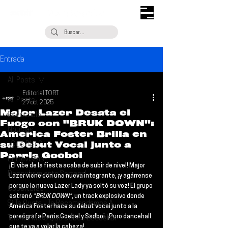
Entrada
All Posts
Editorial TORT
All Posts
27 oct 2025
Major Lazer Desata el
Escúchalo
Fuego con "BRUK DOWN":
Noticias
America Foster Brilla en
su Debut Vocal junto a
¿Qué Plan?
Parris Goebel
Entrevistas
¡El vibe de la fiesta acaba de subir de nivel! 
Major 
Descubrimiento Semanal
Lazer
 viene con una nueva integrante, ¡y agárrense 
porque la nueva Lazer Lady ya soltó su voz! El grupo 
Coberturas
estrenó 
"BRUK DOWN"
, un track explosivo donde 
Si Te Gusta... Te Recomendamos A...
America Foster
 hace su debut vocal junto a la 
coreógrafa 
Parris Goebel
 y 
Sadboi
. ¡Puro dancehall 
Talento Mexa Que Debes Escuchar
que te va a volar la cabeza!