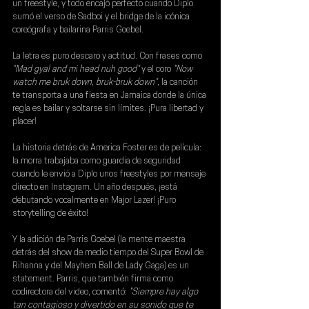
un freestyle, y todo encajó perfecto cuando Diplo 
sumó el verso de Sadboi y el bridge de la icónica 
coreógrafa y bailarina Parris Goebel.
La letra es puro descaro y actitud. Con frases como 
"Mad gyal and mi head nuh good" 
y el coro
 "Now 
watch me bruk down, bruk-bruk down"
, la canción 
te transporta a una fiesta en Jamaica donde la única 
regla es bailar y soltarse sin límites. ¡Pura libertad y 
placer!
La historia detrás de America Foster es de película: 
la morra trabajaba como guardia de seguridad 
cuando le envió a Diplo unos freestyles por mensaje 
directo en Instagram. Un año después, ¡está 
debutando vocalmente en Major Lazer! ¡Puro 
storytelling de éxito!
Y la adición de Parris Goebel (la mente maestra 
detrás del show de medio tiempo del Super Bowl de 
Rihanna y del Mayhem Ball de Lady Gaga) es un 
statement. Parris, que también firma como 
codirectora del video, comentó:
 "Siempre hay algo 
tan contagioso y divertido en su sonido que te 