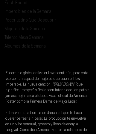
Flash Round
Imperdibles de la Semana
Poder Latino Que Descubrir
Mejores de la Semana
Talento Mexa Semanal
Álbumes de la Semana
El dominio global de 
Major Lazer
 continúa, pero esta 
vez con un squad de mujeres que traen el flow 
imparable. La nueva canción, 
"BRUK DOWN"
 (que 
significa "romper" o "bailar con intensidad" en patois 
jamaicano), marca el debut vocal oficial de 
America 
Foster
 como la Primera Dama de Major Lazer.
El track es una bomba de dancehall que te hace 
querer perrear sin parar. La producción te envuelve 
en un vibe sensual, grosero y lleno de energía 
badgyal. Como dice America Foster, la rola nació de 