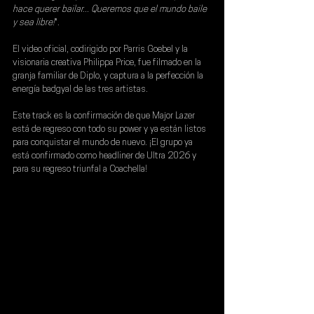
hace querer bailar... Queremos que el mundo baile 
y sea libre!
".
El video oficial, codirigido por Parris Goebel y la 
visionaria creativa Philippa Price, fue filmado en la 
granja familiar de Diplo, y captura a la perfección la 
energía badgyal de las tres artistas.
Este track es la confirmación de que Major Lazer 
está de regreso con todo su power y ya están listos 
para conquistar el mundo de nuevo. ¡El grupo ya 
está confirmado como headliner de Ultra 2026 y 
para su regreso triunfal a Coachella!