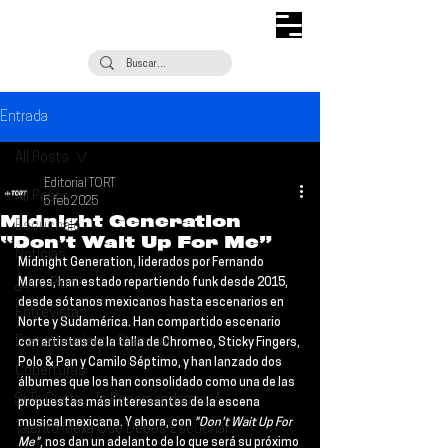
Entrada
All Posts
Editorial TORT
All Posts
5 feb 2025
Midnight Generation
Escúchalo
“Don’t Wait Up For Me”
Noticias
Midnight Generation
, liderados por Fernando 
¿Qué Plan?
Mares, han estado repartiendo funk desde 2015, 
desde sótanos mexicanos hasta escenarios en 
Entrevistas
Norte y Sudamérica. Han compartido escenario 
Descubrimiento Semanal
con artistas de la talla de 
Chromeo
, 
Sticky Fingers
, 
Polo & Pan
 y 
Camilo Séptimo
, y han lanzado dos 
Coberturas
álbumes que los han consolidado como una de las 
Si Te Gusta... Te Recomendamos A...
propuestas más interesantes de la escena 
musical mexicana. Y ahora, con 
"Don't Wait Up For 
Talento Mexa Que Debes Escuchar
Me"
, nos dan un adelanto de lo que será su próximo 