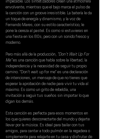
impecable. Los sintetizadores crean una atmósfera 
envolvente, mientras que el bajo marca el pulso de 
la canción con un groove irresistible. La batería le da 
un toque de energía y dinamismo, y la voz de 
Fernando Mares, con su estilo característico, le 
pone la cereza al pastel. Es como si estuvieras en 
una fiesta en los 80s, pero con un sonido fresco y 
moderno.
Pero más allá de la producción,
 "Don't Wait Up For 
Me"
 es una canción que habla sobre la libertad, la 
independencia y la necesidad de seguir tu propio 
camino. "Don't wait up for me" es una declaración 
de intenciones, un mensaje de que no tienes que 
esperar la aprobación de nadie para vivir tu vida al 
máximo. Es como un grito de rebeldía, una 
invitación a seguir tus sueños sin importar lo que 
digan los demás.
Esta canción es perfecta para esos momentos en 
los que quieres desconectarte del mundo y dejarte 
llevar por la música. Es ideal para bailar con tus 
amigos, para cantar a todo pulmón en la regadera o 
simplemente para relajarte en tu casa y disfrutar de 