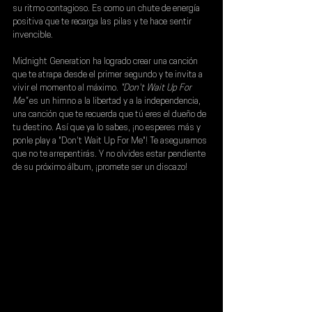
su ritmo contagioso. Es como un chute de energía 
positiva que te recarga las pilas y te hace sentir 
invencible.
Midnight Generation
 ha logrado crear una canción 
que te atrapa desde el primer segundo y te invita a 
vivir el momento al máximo. 
"Don't Wait Up For 
Me"
 es un himno a la libertad y a la independencia, 
una canción que te recuerda que tú eres el dueño de 
tu destino. Así que ya lo sabes, ¡no esperes más y 
ponle play a "Don't Wait Up For Me"! Te aseguramos 
que no te arrepentirás. Y no olvides estar pendiente 
de su próximo álbum, ¡promete ser un discazo!