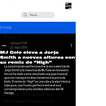
Entrada
All Posts
Editorial TORT
All Posts
21 sept 2024
MJ Cole eleva a Jorja
Escúchalo
Smith a nuevas alturas con
Noticias
su remix de "High"
La combinación perfecta entre la voz celestial de 
¿Qué Plan?
Jorja Smith
 y la maestría de 
MJ Cole
 en los beats 
Entrevistas
house ha dado como resultado una joya musical 
que nos transporta directamente a la pista de 
Descubrimiento Semanal
baile. El remix de 
"High"
 es una oda a la electrónica 
más pura, una fusión perfecta entre el soul 
Coberturas
contemporáneo y los sonidos clásicos del UK 
Garage.
Si Te Gusta... Te Recomendamos A...
Talento Mexa Que Debes Escuchar