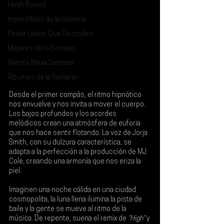
Flash Round
Imperdibles de la Semana
Poder Latino Que Descubrir
Mejores de la Semana
Talento Mexa Semanal
Álbumes de la Semana
Desde el primer compás, el ritmo hipnótico 
nos envuelve y nos invita a mover el cuerpo. 
Los bajos profundos y los acordes 
melódicos crean una atmósfera de euforia 
que nos hace sentir flotando. La voz de 
Jorja 
Smith
, con su dulzura característica, se 
adapta a la perfección a la producción de 
MJ 
Cole
, creando una armonía que nos eriza la 
piel.
Imaginen una noche cálida en una ciudad 
cosmopolita, la luna llena ilumina la pista de 
baile y la gente se mueve al ritmo de la 
música. De repente, suena el remix de 
"High"
 y 