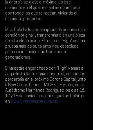
la energía se eleva al máximo. Es ese 
momento en el que te sientes conectado 
con todos los que te rodean, viviendo el 
momento presente.
M. J. Cole ha logrado capturar la esencia de la 
canción original y transformarla en una pieza 
de arte electrónico. El remix de "High" es una 
prueba más de su talento y su capacidad 
para crear música que trasciende 
generaciones.
Si ya estás enganchado con “High” y amas a 
Jorja Smith tanto como nosotros, no puedes 
perdertela en el próximo 
Corona Capital
 junto 
a 
New Order
, 
Dabeull
, 
MICHELLE 
y más, en el 
Autódromo Hermános Rodríguez los días 16, 
17 y 18 de noviembre
, consigue tus boletos 
en
www.ticketmaster.com.mx
. 