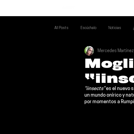
INICIO
All Posts
Escúchalo
Noticias
Mercedes Martínez
Si Te Gusta... Te Recomendamos A...
T
Mogli
“iins
Poder Latino Que Descubrir
Mejores 
“iinsects”
 es el nuevo s
un mundo onírico y nat
por momentos a Rumpi