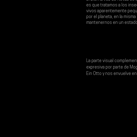
es que tratamos a los inse
vivos aparentemente pequeñ
por el planeta, en la mism
mantenernos en un estado 
La parte visual complement
expresiva por parte de 
Mogl
Ein Otto y nos envuelve en