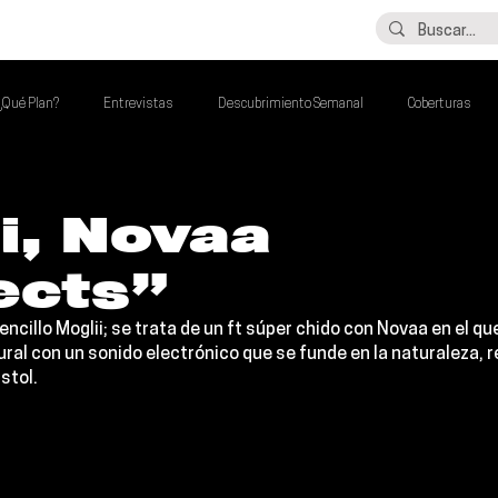
LO ÚLTIMO
CONTACTO
¿Qué Plan?
Entrevistas
Descubrimiento Semanal
Coberturas
alento Mexa Que Debes Escuchar
Flash Round
Imperdibles de la Semana
i, Novaa
ects”
de la Semana
Talento Mexa Semanal
Álbumes de la Semana
encillo 
Moglii
; se trata de un ft súper chido con 
Novaa 
en el qu
ural con un sonido electrónico que se funde en la naturaleza,
stol.