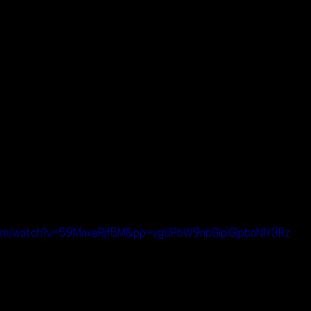
com/watch?v=59MnxeRjf5M&pp=ygUPbW9nbGlpIGlpbnNlY3Rz