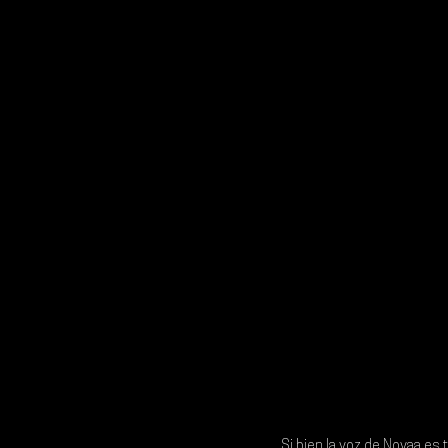
Si bien la voz de 
Novaa 
es t