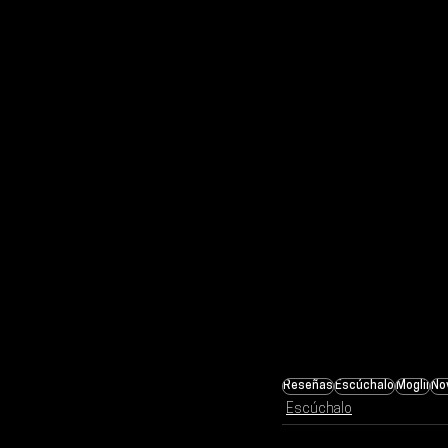
Reseñas
Escúchalo
Moglii
No
Escúchalo