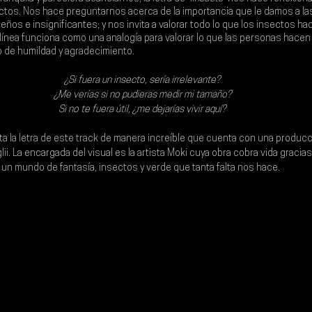
ctos. Nos hace preguntarnos acerca de la importancia que le damos a la
os e insignificantes; y nos invita a valorar todo lo que los insectos ha
a línea funciona como una analogía para valorar lo que las personas hacen
de humildad y agradecimiento.  
¿Si fuera un insecto, sería irrelevante?
¿Me verías si no pudieras medir mi tamaño?
Si no te fuera útil, ¿me dejarías vivir aquí?
a la letra de este track de manera increíble que cuenta con una producc
ii
. La encargada del visual es la artista Moki cuya obra cobra vida gracias
 un mundo de fantasía, insectos y verde que tanta falta nos hace.