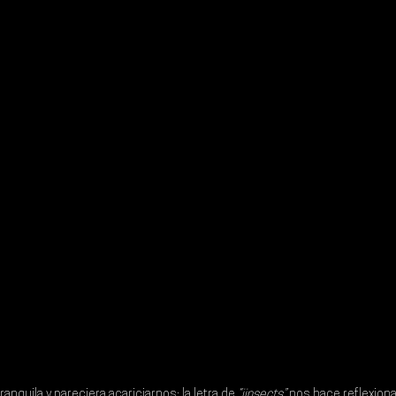
ranquila y pareciera acariciarnos; la letra de
 “iinsects”
 nos hace reflexion