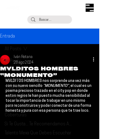
Entrada
All Posts
Iván Retana
All Posts
28 ago 2024
MVLDITOS HOMBRES
Escúchalo
“MONUMENTO”
Noticias
MVLDITOS HOMBRES
 nos sorprende una vez más 
con su nuevo sencillo 
“MONUMENTO”
, el cual es un 
¿Qué Plan?
poema precioso trazado en el city pop en donde 
estos regios le han puesto mucha sensibilidad al 
Entrevistas
tocar la importancia de trabajar en uno mismo 
Descubrimiento Semanal
para reconstruirse y poder conectar de una forma 
honesta y pura con esa persona que te trae loco.
Coberturas
Si Te Gusta... Te Recomendamos A...
Talento Mexa Que Debes Escuchar