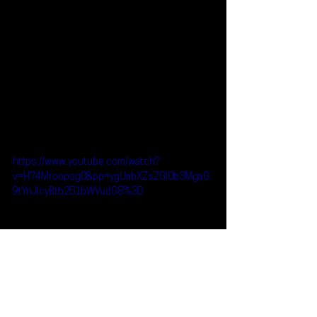
https://www.youtube.com/watch?
v=H74Mroopsg0&pp=ygUabXZsZGl0b3MgaG
9tYnJlcyBtb251bWVudG8%3D
Reseñas
Escúchalo
MVLDITOS HOMBRES
Escúchalo