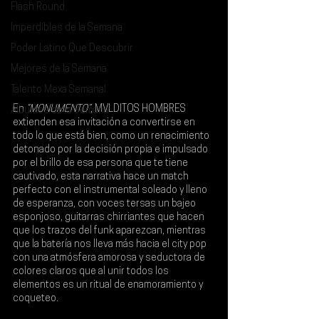
Flash Round
Imperdibles de la Semana
Poder Latino Que Descubrir
Mejores de la Semana
Talento Mexa Semanal
En 
“MONUMENTO”
, 
MVLDITOS HOMBRES 
Álbumes de la Semana
extienden esa invitación a convertirse en 
todo lo que está bien, como un renacimiento 
detonado por la decisión propia e impulsado 
por el brillo de esa persona que te tiene 
cautivado, esta narrativa hace un match 
perfecto con el instrumental soleado y lleno 
de esperanza, con voces tersas un bajeo 
esponjoso, guitarras chirriantes que hacen 
que los trazos del funk aparezcan, mientras 
que la batería nos lleva más hacia el city pop 
con una atmósfera amorosa y seductora de 
colores claros que al unir todos los 
elementos es un ritual de enamoramiento y 
coqueteo.