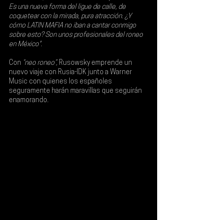
Es una nueva forma del ligue de calle, de 
coquetear con la mirada, pura atracción. ¿Y 
cómo LATIN MAFIA no iban a cantar conmigo 
sobre esto? Son unos profesionales del roneo 
en México".
Con 
“neo roneo”,
 Rusowsky emprende un 
nuevo viaje con 
Rusia-IDK
 junto a 
Warner 
Music
 con quienes los españoles 
seguramente harán maravillas que seguirán 
enamorando.