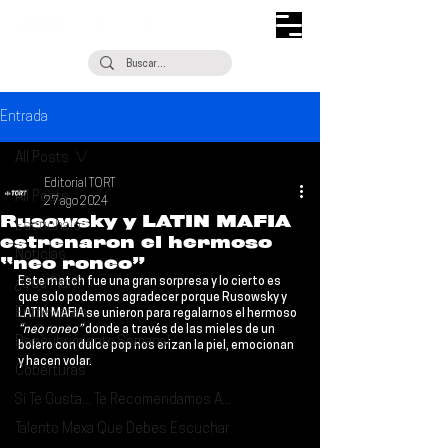
Entrada
All Posts
Editorial TORT
All Posts
27 ago 2024
Rusowsky y LATIN MAFIA
Escúchalo
estrenaron el hermoso
Noticias
“neo roneo”
Este match fue una gran sorpresa y lo cierto es 
¿Qué Plan?
que solo podemos agradecer porque 
Rusowsky 
y 
Entrevistas
LATIN MAFIA
 se unieron para regalarnos el hermoso 
“neo roneo”
 donde a través de las mieles de un 
Descubrimiento Semanal
bolero con dulce pop nos erizan la piel, emocionan 
y hacen volar.
Coberturas
Si Te Gusta... Te Recomendamos A...
Talento Mexa Que Debes Escuchar