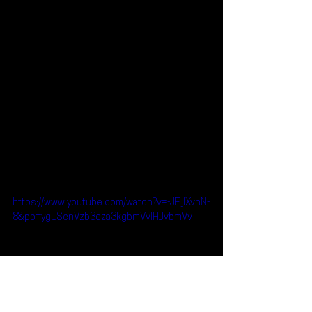
https://www.youtube.com/watch?v=-JE_lXvnN-
8&pp=ygUScnVzb3dza3kgbmVvIHJvbmVv