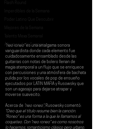
Flash Round
Imperdibles de la Semana
Poder Latino Que Descubrir
Mejores de la Semana
Talento Mexa Semanal
Álbumes de la Semana
“neo roneo” 
es una amalgama sonora 
vanguardista donde cada elemento fue 
cuidadosamente ensamblado desde las 
guitarras con notas de bolero llenan de 
magia atemporal a un flujo que se enriquece 
con percusiones y una atmósfera de bachata 
pulida por los vocales de pop de ensueño 
ejecutados por 
LATIN MAFIA
 y 
Rusowsky 
que 
son un agasajo para dejarse atrapar y 
moverse suavecito.
Acerca de
 “neo roneo”,
 Rusowsky comentó: 
"Creo que el título resume bien la canción. 
"Roneo" es una forma a la que le llamamos al 
coqueteo. Con "neo roneo" es como nosotros 
lo hacemos, romanticismo clásico pero urbano. 