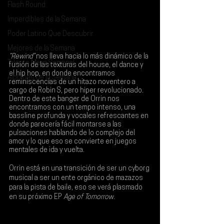
Flash Round
Imperdibles de la Semana
Poder Latino Que Descubrir
Mejores de la Semana
“Rewind”
 nos lleva hacia lo más dinámico de la 
Talento Mexa Semanal
fusión de las texturas del house, el dance y 
el hip hop, en donde encontramos 
Álbumes de la Semana
reminiscencias de un hitazo noventero a 
cargo de Robin S, pero hiper revolucionado. 
Dentro de este banger de 
Orrin 
nos 
encontramos con un tempo intenso, una 
bassline profunda y vocales refrescantes en 
donde parecería fácil montarse a las 
pulsaciones hablando de lo complejo del 
amor y lo que eso se convierte en juegos 
mentales de ida y vuelta.
Orrin está en una transición de ser un cyborg 
musical a ser un ente orgánico de mazazos 
para la pista de baile, eso se verá plasmado 
en su próximo EP 
Age of Tomorrow
.