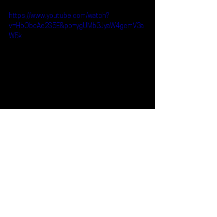
https://www.youtube.com/watch?
v=HbObcAe2S5E&pp=ygUMb3JyaW4gcmV3a
W5k
Reseñas
Escúchalo
Orrin
Escúchalo
Ver todo
Entradas recientes