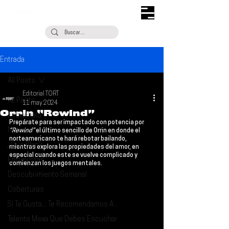
Entrada
All Posts
Editorial TORT
All Posts
11 may 2024
Orrin “Rewind”
Escúchalo
Prepárate para ser impactado con potencia por 
Noticias
“Rewind”
 el último sencillo de 
Orrin 
en donde el 
norteamericano te hará rebotar bailando, 
¿Qué Plan?
mientras explora las propiedades del amor, en 
especial cuando este se vuelve complicado y 
Entrevistas
comienzan los juegos mentales.
Descubrimiento Semanal
Coberturas
Si Te Gusta... Te Recomendamos A...
Talento Mexa Que Debes Escuchar