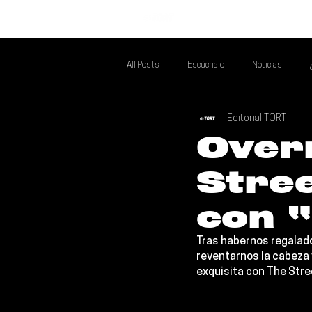
INICIO
All Posts
Escúchalo
Noticias
Editorial TORT
Si Te Gusta... Te Recomendamos A...
T
Over
Stree
Poder Latino Que Descubrir
Mejores 
con 
Tras habernos regalad
reventarnos la cabeza 
exquisita con 
The Stre