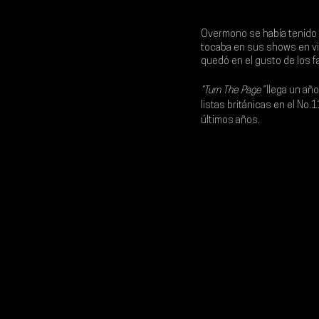
Overmono 
se había tenido
tocaba en sus shows en viv
quedó en el gusto de los fa
“Turn The Page”
 llega un a
listas británicas en el No
últimos años.