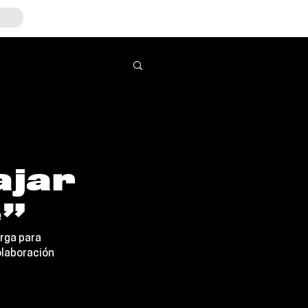
ajar
e”
arga para 
olaboración 