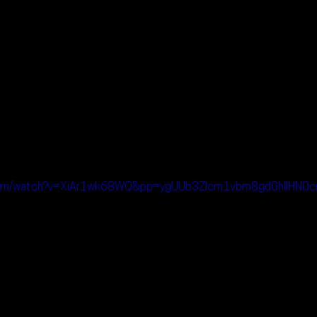
.com/watch?v=XiAr1wk68WQ&pp=ygUUb3Zlcm1vbm8gdGhlIHN