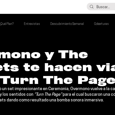
LO ÚLTIMO
CONTACTO
¿Qué Plan?
Entrevistas
Descubrimiento Semanal
Coberturas
alento Mexa Que Debes Escuchar
Flash Round
Imperdibles de la Semana
mono y The
ts te hacen vi
de la Semana
Talento Mexa Semanal
Álbumes de la Semana
“Turn The Pag
o un set impresionante en Ceremonia, 
Overmono 
vuelve a la c
y los sentidos con 
“Turn The Page”
 para el cual buscaron una c
ets 
dando como resultado una bomba sonora inmersiva.