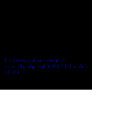
https://www.youtube.com/watch?
v=JvkIhSLgi6Y&pp=ygUScGFsb21hIG1vcnBoe
SBzb2xh
Reseñas
Escúchalo
Paloma Morphy
Escúchalo