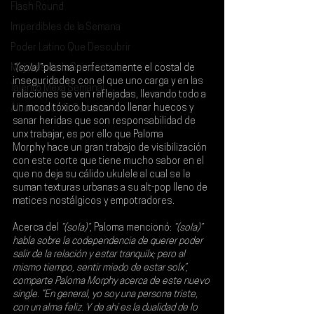
Flash Round
Imperdibles de la Semana
Poder Latino Que Descubrir
Mejores de la Semana
“(sola)”
 plasma perfectamente el costal de 
inseguridades con el que uno carga y en las 
Talento Mexa Semanal
relaciones se ven reflejadas, llevando todo a 
un mood tóxico buscando llenar huecos y 
Álbumes de la Semana
sanar heridas que son responsabilidad de 
unx trabajar, es por ello que 
Paloma 
Morphy
 hace un gran trabajo de visibilización 
con este corte que tiene mucho sabor en el 
que no deja su cálido ukulele al cual se le 
suman texturas urbanas a su alt-pop lleno de 
matices nostálgicos y empotradores.
Acerca del 
“(sola)”
, Paloma mencionó: 
“(sola)” 
habla sobre la codependencia de querer poder 
salir de la relación y estar tranquilx; pero al 
mismo tiempo, sentir miedo de estar solx”, 
comparte Paloma Morphy acerca de este nuevo 
single. “En general, yo soy una persona triste, 
con un alma feliz. Y de ahí es la dualidad de lo 