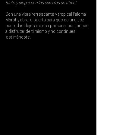
triste y alegre con los cambios de ritmo”. 
Con una vibra refrescante y tropical Paloma 
Morphy abre la puerta para que de una vez 
por todas dejes ir a esa persona, comiences 
a disfrutar de ti mismo y no continues 
lastimándote.