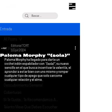
Entrada
All Posts
Editorial TORT
All Posts
10 jul 2024
Paloma Morphy “(sola)”
Escúchalo
Paloma Morphy
 ha llegado para darte un 
Noticias
cachetadón espabilador con 
“(sola)”
, su nuevo 
sencillo en el que busca incentivar la valentía, el 
¿Qué Plan?
aprender a estar bien con uno mismo y romper 
cualquier tipo de apego que solo carcome 
Entrevistas
cualquier relación y el alma.
Descubrimiento Semanal
Coberturas
Si Te Gusta... Te Recomendamos A...
Talento Mexa Que Debes Escuchar