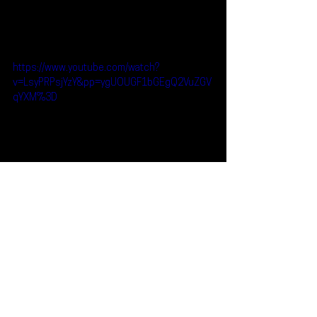
https://www.youtube.com/watch?
v=LsyPRPsjYzY&pp=ygUOUGF1bGEgQ2VuZGV
qYXM%3D
Reseñas
Noticias
Paula Cendejas
Noticias
Ver todo
Entradas recientes