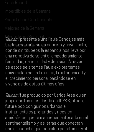
Flash Round
Imperdibles de la Semana
Poder Latino Que Descubrir
Mejores de la Semana
Talento Mexa Semanal
Tsunami 
presenta a una 
Paula Cendejas
 más 
madura con un sonido conciso y envolvente, 
Álbumes de la Semana
donde sin titubeos la española nos lleva por 
una narrativa de valentía, empoderamiento, 
feminidad, sensibilidad y decisión. A través 
de estos seis temas Paula explora temas 
universales como la familia, la autenticidad y 
el crecimiento personal basándose en 
vivencias de estos últimos años. 
Tsunami 
fue producido por Carlos Ares quien 
juega con texturas desde el alt R&B, el pop, 
future pop con guiños urbanos e 
instrumentales profundos y ricos en 
atmósferas que te mantienen enfocado en el 
sentimentalismo y las letras que conectan 
con el escucha que transitan por el amor y el 