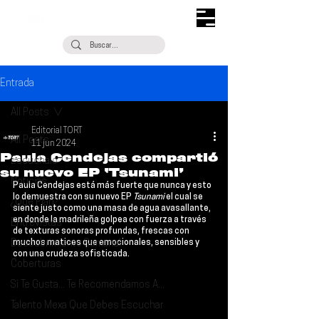
Entrada
All Posts
Editorial TORT
All Posts
11 jun 2024
Paula Cendejas compartió
Escúchalo
su nuevo EP ‘Tsunami’
Noticias
Paula Cendejas
 está más fuerte que nunca y esto 
lo demuestra con su nuevo EP 
Tsunami 
el cual se 
¿Qué Plan?
siente justo como una masa de agua avasallante, 
en donde la madrileña golpea con fuerza a través 
Entrevistas
de texturas sonoras profundas, frescas con 
Descubrimiento Semanal
muchos matices que emocionales, sensibles y 
con una crudeza sofisticada.
Coberturas
Si Te Gusta... Te Recomendamos A...
Talento Mexa Que Debes Escuchar