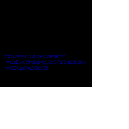
https://www.youtube.com/watch?
v=bLsDLxISc5w&pp=ygUbcGVnZ3kgZ291IGxv
YnN0ZXIgdGVsZXBob25l
Reseñas
Noticias
Peggy Gou
Noticias