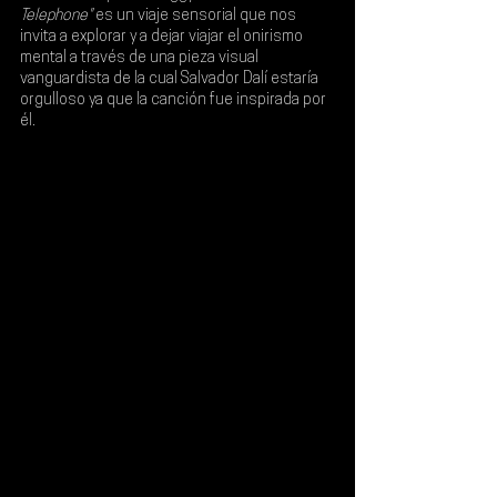
Telephone"
es un viaje sensorial que nos 
invita a explorar y a dejar viajar el onirismo 
mental a través de una pieza visual 
vanguardista de la cual 
Salvador Dalí
 estaría 
orgulloso ya que la canción fue inspirada por 
él.