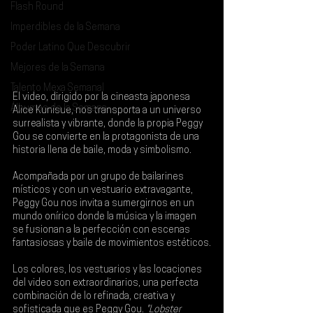
Flash Round
Imperdibles de la Semana
Poder Latino Que Descubrir
Mejores de la Semana
Talento Mexa Semanal
El video, dirigido por la cineasta japonesa 
Álbumes de la Semana
Alice Kunisue
, nos transporta a un universo 
surrealista y vibrante, donde la propia 
Peggy 
Gou
 se convierte en la protagonista de una 
historia llena de baile, moda y simbolismo.
Acompañada por un grupo de bailarines 
místicos y con un vestuario extravagante, 
Peggy Gou nos invita a sumergirnos en un 
mundo onírico donde la música y la imagen 
se fusionan a la perfección con escenas 
fantasiosas y baile de movimientos estéticos.
Los colores, los vestuarios y las locaciones 
del video son extraordinarios, una perfecta 
combinación de lo refinada, creativa y 
sofisticada que es Peggy Gou. 
"Lobster 