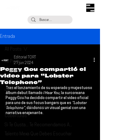
Entrada
All Posts
Editorial TORT
All Posts
27 jun 2024
Peggy Gou compartió el
Escúchalo
video para “Lobster
Noticias
Telephone”
Tras el lanzamiento de su esperado y majestuoso 
¿Qué Plan?
álbum debut llamado 
I Hear You
, la surcoreana 
Entrevistas
Peggy Gou
 ha decidido compartir el video oficial 
para uno de sus focus bangers que es
 “Lobster 
Descubrimiento Semanal
Telephone”
, dándonos un visual genial con una 
narrativa enajenante.
Coberturas
Si Te Gusta... Te Recomendamos A...
Talento Mexa Que Debes Escuchar