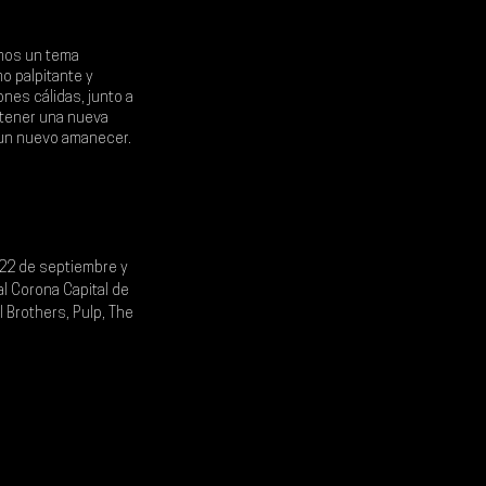
mos un tema 
o palpitante y 
nes cálidas, junto a 
 tener una nueva 
 un nuevo amanecer.
22 de septiembre
 y 
l 
Corona Capital de 
 Brothers, Pulp, The 