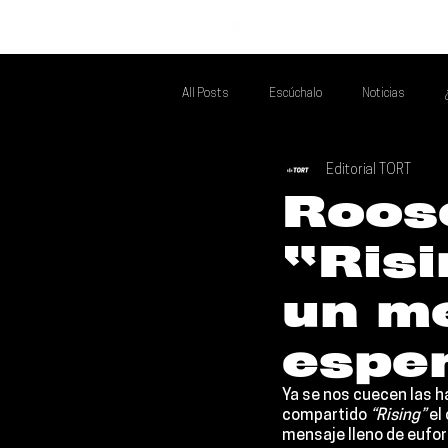
INICIO
All Posts
Escúchalo
Noticias
Editorial TORT
Si Te Gusta... Te Recomendamos A...
T
Roos
“Risi
Poder Latino Que Descubrir
Mejores 
un me
espe
Ya se nos cuecen las 
compartido 
“Rising”
 el
mensaje lleno de eufor