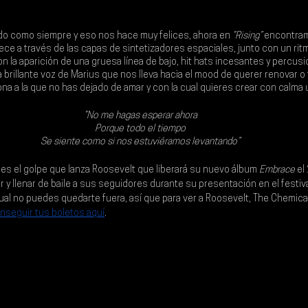
o como siempre y eso nos hace muy felices, ahora en 
“Rising”
 encontra
crece a través de las capas de sintetizadores espaciales, junto con un ritm
 la aparición de una gruesa línea de bajo, hit hats incesantes y percusio
a brillante voz de Marius que nos lleva hacia el mood de querer renovar o
na a la que no has dejado de amar y con la cual quieres crear con calma
“No me hagas esperar ahora
Porque todo el tiempo
Se siente como si nos estuviéramos levantando”
a es el golpe que lanza Roosevelt que liberará su nuevo álbum 
Embrace 
el 
 y llenar de baile a sus seguidores durante su presentación en el festiva
cual no puedes quedarte fuera, así que para ver a Roosevelt, 
The Chemical
nseguir tus boletos aquí
.