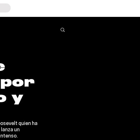
e
 por
o y
osevelt 
quien ha 
 lanza un 
intenso.