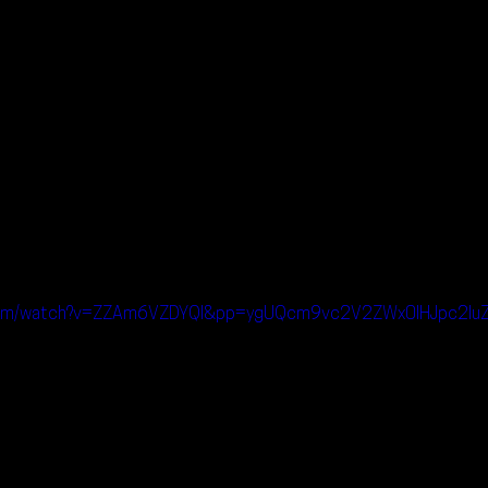
e.com/watch?v=ZZAm6VZDYQI&pp=ygUQcm9vc2V2ZWx0IHJpc2