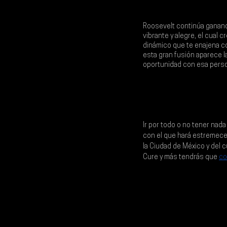
Roosevelt 
continúa ganand
vibrante y alegre, el cual 
dinámico que te enajena con
esta gran fusión aparece l
oportunidad con esa perso
Ir por todo o no tener nad
con el que hará estremecer
la Ciudad de México
 y del 
Cure
 y más tendrás que 
co