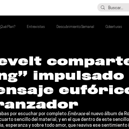
LO ÚLTIMO
CONTACTO
¿Qué Plan?
Entrevistas
Descubrimiento Semanal
Coberturas
alento Mexa Que Debes Escuchar
Flash Round
Imperdibles de la Semana
evelt compart
ng” impulsado
de la Semana
Talento Mexa Semanal
Álbumes de la Semana
nsaje eufóric
ranzador
habas por escuchar por completo 
Embrace 
el nuevo álbum de 
Ro
 cuarto sencillo del material, y en el que dentro de este sencillo
ia, esperanza y sobre todo amor, que reaviva ese sentimiento 