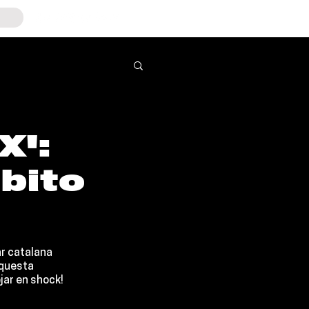
X':
bito
ar catalana 
rquesta 
ejar en shock!