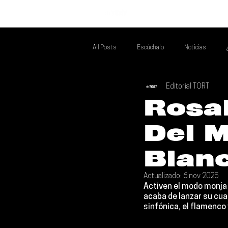
INICIO
All Posts
Escúchalo
Noticias
Editorial TORT
Si Te Gusta... Te Recomendamos A...
T
Rosal
Del 
Poder Latino Que Descubrir
Mejores 
Blan
Actualizado:
6 nov 2025
Activen el modo monja 
acaba de lanzar su cua
sinfónica, el flamenco 