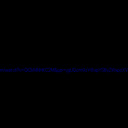
e.com/watch?v=QI2kMNHKC2M&pp=ygUQcm9zYWxpYSByZWxpc