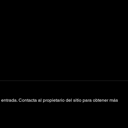
entrada. Contacta al propietario del sitio para obtener más
Joji Anuncia Su
Fr
Álbum 'Piss In
Es