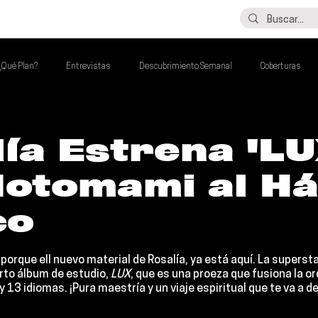
LO ÚLTIMO
CONTACTO
¿Qué Plan?
Entrevistas
Descubrimiento Semanal
Coberturas
alento Mexa Que Debes Escuchar
Flash Round
Imperdibles de la Semana
ía Estrena 'LU
Motomami al Há
de la Semana
Talento Mexa Semanal
Álbumes de la Semana
co
porque ell nuevo material de 
Rosalía
, ya está aquí. La superst
rto álbum de estudio, 
LUX
, que es una proeza que fusiona la o
y 13 idiomas. ¡Pura maestría y un viaje espiritual que te va a d