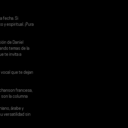
a fecha. Si 
 y espiritual. ¡Pura 
ión de Daníel 
rando temas de la 
e te invita a 
 vocal que te dejan 
a chanson francesa, 
 son la columna 
niano, árabe y 
 versatilidad sin 