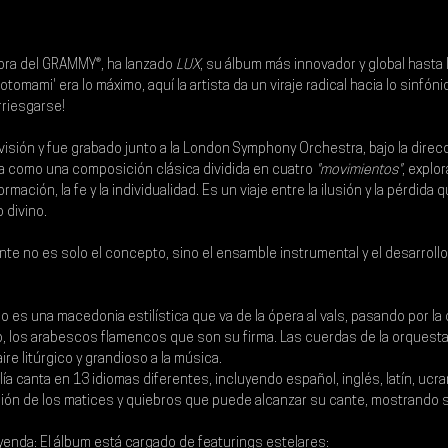
dora del GRAMMY®, ha lanzado 
LUX
, su álbum más innovador y global hasta l
omami' era lo máximo, aquí la artista da un viraje radical hacia lo sinfónico
rriesgarse!
visión y fue grabado junto a la London Symphony Orchestra, bajo la direcc
a como una composición clásica dividida en cuatro 
"movimientos"
, explo
mación, la fe y la individualidad. Es un viaje entre la ilusión y la pérdida qu
o divino.
nte no es solo el concepto, sino el ensamble instrumental y el desarrollo
sco es una macedonia estilística que va de la ópera al vals, pasando por l
ro, los arabescos flamencos que son su firma. Las cuerdas de la orquesta
ire litúrgico y grandioso a la música.
lía canta en 13 idiomas diferentes, incluyendo español, inglés, latín, ucra
ión de los matices y quiebros que puede alcanzar su cante, mostrando su
enda: El álbum está cargado de featurings estelares: