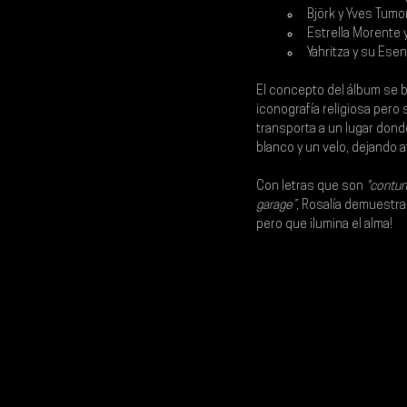
Björk y Yves Tumor
Estrella Morente 
Yahritza y su Esen
El concepto del álbum se ba
iconografía religiosa pero 
transporta a un lugar dond
blanco y un velo, dejando 
Con letras que son
 "contu
garage”
, 
Rosalía 
demuestra u
pero que ilumina el alma!