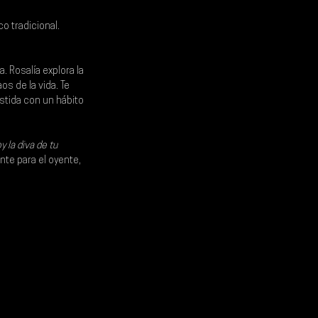
o tradicional.
 Rosalía explora la 
s de la vida. Te 
stida con un hábito 
y la diva de tu 
nte para el oyente, 