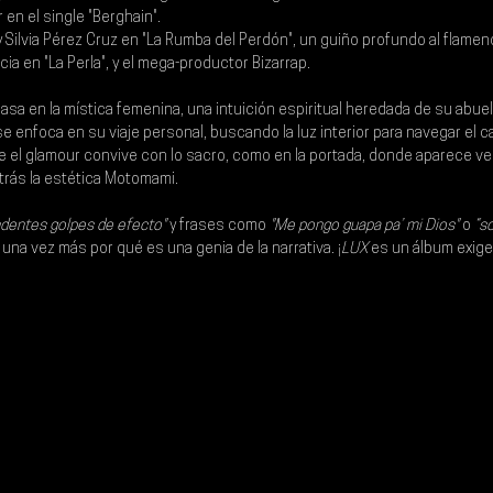
 en el single "Berghain".
y Silvia Pérez Cruz en "La Rumba del Perdón", un guiño profundo al flamenc
cia en "La Perla", y el mega-productor Bizarrap.
sa en la mística femenina, una intuición espiritual heredada de su abuela.
se enfoca en su viaje personal, buscando la luz interior para navegar el cao
e el glamour convive con lo sacro, como en la portada, donde aparece ve
atrás la estética Motomami.
ndentes golpes de efecto"
 y frases como 
"Me pongo guapa pa’ mi Dios"
 o 
“so
na vez más por qué es una genia de la narrativa. ¡
LUX
 es un álbum exige