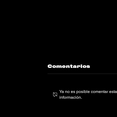
Comentarios
Ya no es posible comentar esta 
información.
Djo en México:
Llegará con ‘The