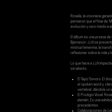
Rosalía
, la visionaria gana
pensaron que el flow de 'Mot
evolución y cero miedo a a
El álbum es una proeza de 
Bjarnason. 
LUX
 se present
mística femenina, la transfor
reflexionar sobre la vida y l
Lo que hace a 
LUX
 impacta
sin aliento.
El Tapiz Sonoro: El di
el spoken word y, cla
vertebral, dándole un a
El Prodigio Vocal: Rosa
alemán. Es una exhibic
precedentes.
Colaboraciones de Ley