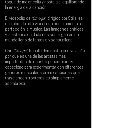
toque de melancolía y nostalgia, equilibrando 
la energía de la canción.
El videoclip de 
"Omega"
, dirigido por Stillz, es 
una obra de arte visual que complementa a la 
perfección la música. Las imágenes oníricas 
y la estética cuidada nos sumergen en un 
mundo lleno de fantasía y sensualidad.
Con 
"Omega"
, Rosalía demuestra una vez más 
por qué es una de las artistas más 
importantes de nuestra generación. Su 
capacidad para experimentar con diferentes 
géneros musicales y crear canciones que 
trascienden fronteras es simplemente 
asombrosa.