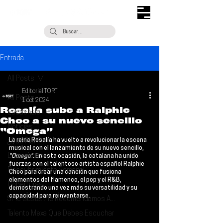
Entrada
All Posts
Editorial TORT
All Posts
1 oct 2024
Rosalía sube a Ralphie
Escúchalo
Choo a su nuevo sencillo
Noticias
“Omega”
La reina 
Rosalía 
ha vuelto a revolucionar la escena 
¿Qué Plan?
musical con el lanzamiento de su nuevo sencillo, 
Entrevistas
"Omega"
. En esta ocasión, la catalana ha unido 
fuerzas con el talentoso artista español 
Ralphie 
Descubrimiento Semanal
Choo
 para crear una canción que fusiona 
elementos del flamenco, el pop y el R&B, 
Coberturas
demostrando una vez más su versatilidad y su 
capacidad para reinventarse.
Si Te Gusta... Te Recomendamos A...
Talento Mexa Que Debes Escuchar