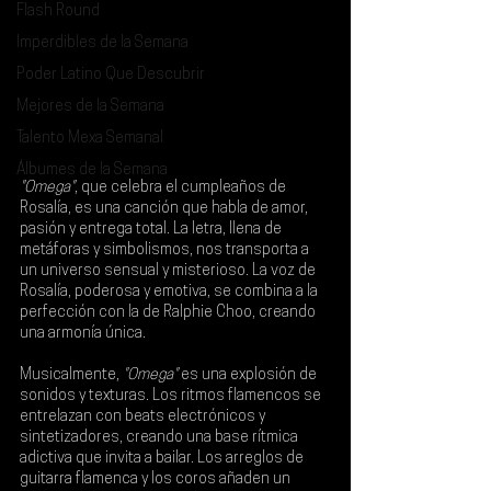
Flash Round
Imperdibles de la Semana
Poder Latino Que Descubrir
Mejores de la Semana
Talento Mexa Semanal
Álbumes de la Semana
"Omega"
, que celebra el cumpleaños de 
Rosalía, es una canción que habla de amor, 
pasión y entrega total. La letra, llena de 
metáforas y simbolismos, nos transporta a 
un universo sensual y misterioso. La voz de 
Rosalía, poderosa y emotiva, se combina a la 
perfección con la de Ralphie Choo, creando 
una armonía única.
Musicalmente, 
"Omega"
 es una explosión de 
sonidos y texturas. Los ritmos flamencos se 
entrelazan con beats electrónicos y 
sintetizadores, creando una base rítmica 
adictiva que invita a bailar. Los arreglos de 
guitarra flamenca y los coros añaden un 