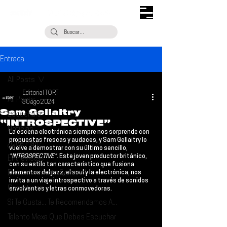
Entrada
All Posts
Editorial TORT
All Posts
30 ago 2024
Sam Gellaitry
Escúchalo
“INTROSPECTIVE”
Noticias
La escena electrónica siempre nos sorprende con 
propuestas frescas y audaces, y 
Sam Gellaitry
 lo 
¿Qué Plan?
vuelve a demostrar con su último sencillo, 
"INTROSPECTIVE"
. Este joven productor británico, 
Entrevistas
con su estilo tan característico que fusiona 
Descubrimiento Semanal
elementos del jazz, el soul y la electrónica, nos 
invita a un viaje introspectivo a través de sonidos 
Coberturas
envolventes y letras conmovedoras.
Si Te Gusta... Te Recomendamos A...
Talento Mexa Que Debes Escuchar