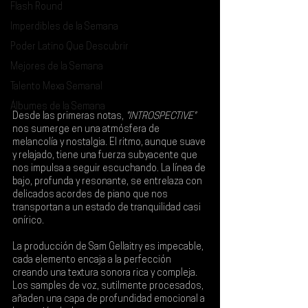
Flash Round
Imperdibles de la Semana
Poder Latino Que Descubrir
Mejores de la Semana
Talento Mexa Semanal
Álbumes de la Semana
Desde las primeras notas,
 "INTROSPECTIVE" 
nos sumerge en una atmósfera de 
melancolía y nostalgia. El ritmo, aunque suave 
y relajado, tiene una fuerza subyacente que 
nos impulsa a seguir escuchando. La línea de 
bajo, profunda y resonante, se entrelaza con 
delicados acordes de piano que nos 
transportan a un estado de tranquilidad casi 
onírico.
La producción de 
Sam Gellaitry 
es impecable, 
cada elemento encaja a la perfección 
creando una textura sonora rica y compleja. 
Los samples de voz, sutilmente procesados, 
añaden una capa de profundidad emocional a 