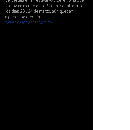
perdértela en el festival 
AXE Ceremonia que 
se llevará a cabo en el Parque Bicentenario 
los días 23 y 24 de marzo
, aún quedan 
algunos boletos en
www.ticketmaster.com.mx
.