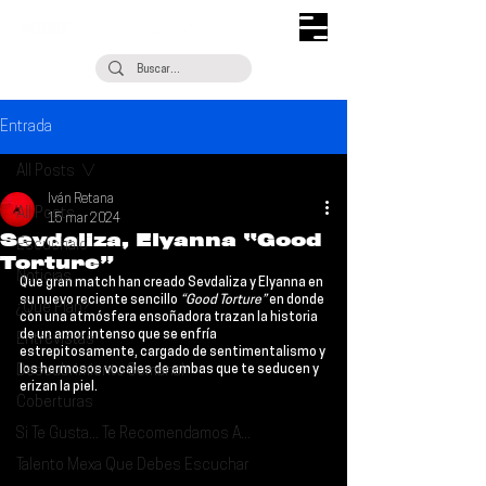
Entrada
All Posts
Iván Retana
All Posts
15 mar 2024
Sevdaliza, Elyanna “Good
Escúchalo
Torture”
Noticias
Que gran match han creado 
Sevdaliza 
y 
Elyanna 
en 
su nuevo reciente sencillo 
“Good Torture”
 en donde 
¿Qué Plan?
con una atmósfera ensoñadora trazan la historia 
de un amor intenso que se enfría 
Entrevistas
estrepitosamente, cargado de sentimentalismo y 
Descubrimiento Semanal
los hermosos vocales de ambas que te seducen y 
erizan la piel.
Coberturas
Si Te Gusta... Te Recomendamos A...
Talento Mexa Que Debes Escuchar