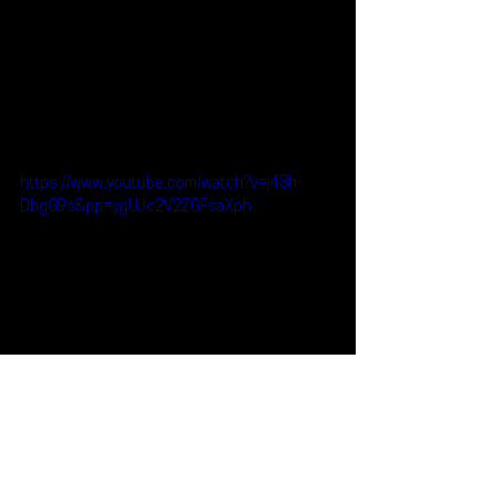
https://www.youtube.com/watch?v=j43h-
DbgG9s&pp=ygUJc2V2ZGFsaXph
Reseñas
Escúchalo
AXE Ceremonia
Sevdaliza
Escúchalo