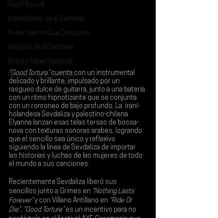
Flash Round
Imperdibles de la Semana
Poder Latino Que Descubrir
Mejores de la Semana
Talento Mexa Semanal
“Good Torture”
 cuenta con un instrumental 
Álbumes de la Semana
delicado y brillante, impulsado por un 
rasgueo dulce de guitarra, junto a una batería 
con un ritmo hipnotizante que se conjunta 
con un ronroneo de bajo profundo. La  iraní-
holandesa 
Sevdaliza 
y palestino-chilena 
Elyanna 
lanzan esas telas tersas de bossa-
nova con texturas sonoras arabes, logrando 
que el sencillo sea único y reflexivo 
siguiendo la línea de Sevdaliza de importar 
las historias y luchas de las mujeres de todo 
el mundo a sus canciones.
Recientemente Sevdaliza liberó sus 
sencillos junto a 
Grimes 
en 
“Nothing Lasts 
Forever”
 y con 
Villano Antillano
 en 
“Ride Or 
Die”
. 
“Good Torture”
 es un incentivo para no 