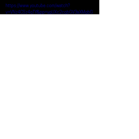
https://www.youtube.com/watch?
v=VNz4CSz4qTY&pp=ygUXc2cgbGV3aXMgbG
9uZG9uIGdyYW1tYXI%3D
Reseñas
Noticias
SG Lewis
London Grammar
Noticias
Ver todo
Entradas recientes