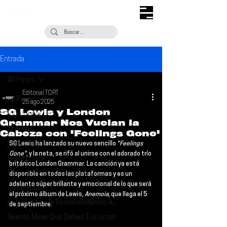
Entrada
All Posts
Editorial TORT
All Posts
25 ago 2025
SG Lewis y London
Escúchalo
Grammar Nos Vuelan la
Noticias
Cabeza con 'Feelings Gone'
¿Qué Plan?
SG Lewis
 ha lanzado su nuevo sencillo 
"Feelings 
Gone"
, y la neta, se rifó al unirse con el adorado trío 
Entrevistas
británico 
London Grammar
. La canción ya está 
Descubrimiento Semanal
disponible en todas las plataformas y es un 
adelanto súper brillante y emocional de lo que será 
Coberturas
el próximo álbum de Lewis, 
Anemoia
, que llega el 
5 
Si Te Gusta... Te Recomendamos A...
de septiembre
.
Talento Mexa Que Debes Escuchar