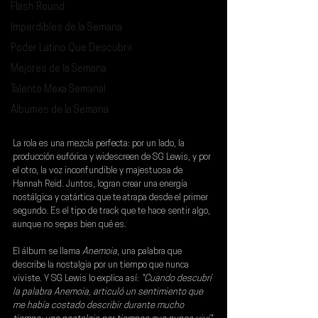
Flash Round
Imperdibles de la Semana
Poder Latino Que Descubrir
Mejores de la Semana
Talento Mexa Semanal
Álbumes de la Semana
La rola es una mezcla perfecta: por un lado, la 
producción eufórica y widescreen de SG Lewis, y por 
el otro, la voz inconfundible y majestuosa de 
Hannah Reid. Juntos, logran crear una energía 
nostálgica y catártica que te atrapa desde el primer 
segundo. Es el tipo de track que te hace sentir algo, 
aunque no sepas bien qué es.
El álbum se llama
 Anemoia
, una palabra que 
describe la nostalgia por un tiempo que nunca 
viviste. Y SG Lewis lo explica así: 
"Cuando descubrí 
la palabra Anemoia, articuló un sentimiento que 
me había costado describir durante mucho 