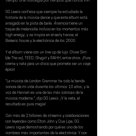
tiempo: una nostalgia por tiempos que nunca viví"
.
SG Lewis
 confiesa que siempre ha estudiado la 
historia de la música dance y que este álbum está 
arraigado en la pista de baile.
 Anemoia 
tiene un 
toque de melancolía incluso en los momentos más 
high energy, y se inspira en el early trance, el 
Balearic house y la electrónica de los 2000.
Y el álbum viene con un line-up de lujo: Oliver Sim 
(de The xx), TEED, Shygirl y RAHH, entre otros. ¡Pura 
crema y nata para un disco que promete ser un viaje 
épico!
"La música de London Grammar ha sido la banda 
sonora de mi vida durante los últimos 10 años, y la 
voz de Hannah es una de las más icónicas de la 
música moderna.", dijo SG Lewis. ¡Y la neta, el 
resultado es pura magia!
Con más de 2 billones de streams y colaboraciones 
con leyendas como 
Elton John 
y 
Dua Lipa
, 
SG 
Lewis
 sigue demostrando por qué es uno de los 
nombres más importantes de la electrónica. Y con 