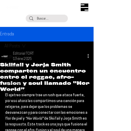
Entrada
All Posts
Editorial TORT
All Posts
13 ene 2025
Skiifall y Jorja Smith
Escúchalo
comparten un encuentro
Noticias
entre el reggae, afro-
fusion y soul llamado “Her
¿Qué Plan?
World”
Entrevistas
El ajetreo siempre trae un rush que ataca fuerte, 
Descubrimiento Semanal
por eso ahora les compartimos una canción para 
relajarse, para dejar que los problemas se 
Coberturas
desvanezcan y para conectar con las emociones a 
Si Te Gusta... Te Recomendamos A...
flor de piel y 
"Her World" 
de 
Skiifall 
y 
Jorja Smith
 es 
la respuesta. Este track es una joya que fusiona el 
Talento Mexa Que Debes Escuchar
reggae con el afro-fusion y el soul de una manera 