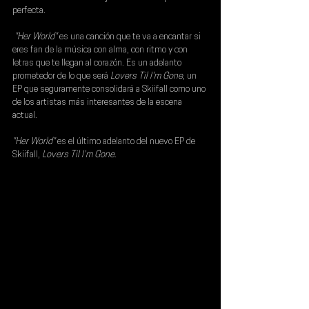
perfecta.
"Her World"
 es una canción que te va a encantar si 
eres fan de la música con alma, con ritmo y con 
letras que te llegan al corazón. Es un adelanto 
prometedor de lo que será 
Lovers Til I'm Gone
, un 
EP que seguramente consolidará a 
Skiifall 
como uno 
de los artistas más interesantes de la escena 
actual.
"Her World"
 es el último adelanto del 
nuevo EP de 
Skiifall, 
Lovers Til I'm Gone
.