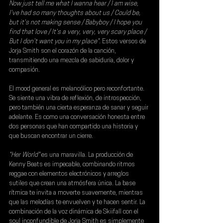
Now just tell me what I wanna hear / I am wise, 
I've had so many thoughts about us / Could be, 
but it's not making sense / Babyboy / I hope you 
find that love / It's a very, very, very scary place / 
But I don't want you in my place"
. Estos versos de 
Jorja Smith son el corazón de la canción, 
transmitiendo una mezcla de sabiduría, dolor y 
compasión.
El mood general es melancólico pero reconfortante. 
Se siente una vibra de reflexión, de introspección, 
pero también una cierta esperanza de sanar y seguir 
adelante. Es como una conversación honesta entre 
dos personas que han compartido una historia y 
que buscan encontrar un cierre.
"Her World" 
es una maravilla. La producción de 
Kenny Beats es impecable, combinando ritmos 
reggae con elementos electrónicos y arreglos 
sutiles que crean una atmósfera única. La base 
rítmica te invita a moverte suavemente, mientras 
que las melodías te envuelven y te hacen sentir. La 
combinación de la voz dinámica de Skiifall con el 
soul inconfundible de Jorja Smith es simplemente 