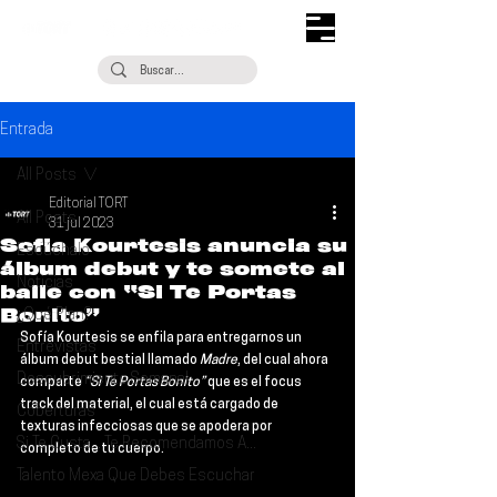
Entrada
All Posts
Editorial TORT
All Posts
31 jul 2023
Sofia Kourtesis anuncia su
Escúchalo
álbum debut y te somete al
Noticias
baile con “Si Te Portas
Bonito”
¿Qué Plan?
Sofía Kourtesis se enfila para entregarnos un 
Entrevistas
álbum debut bestial llamado 
Madre
, del cual ahora 
Descubrimiento Semanal
comparte 
“Si Te Portas Bonito”
 que es el focus 
track del material, el cual está cargado de 
Coberturas
texturas infecciosas que se apodera por 
Si Te Gusta... Te Recomendamos A...
completo de tu cuerpo.
Talento Mexa Que Debes Escuchar