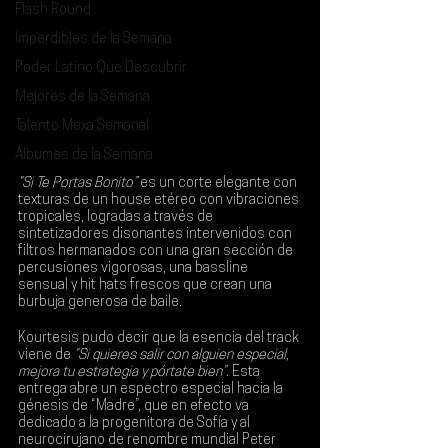
Flash Round
Imperdibles de la Semana
Poder Latino Que Descubrir
Mejores de la Semana
Talento Mexa Semanal
Álbumes de la Semana
“Si Te Portas Bonito”
 es un corte elegante con 
texturas de un house etéreo con vibraciones 
tropicales, logradas a través de 
sintetizadores disonantes intervenidos con 
filtros hermanados con una gran sección de 
percusiones vigorosas, una bassline 
sensual y hit hats frescos que crean una 
burbuja generosa de baile.
Kourtesis pudo decir que la esencia del track 
viene de 
“Si quieres salir con alguien especial, 
mejora tu estrategia y pórtate bien”
. Esta 
entrega abre un espectro especial hacia la 
génesis de “Madre”, que en efecto va 
dedicado a la progenitora de Sofía y al 
neurocirujano de renombre mundial 
Peter 