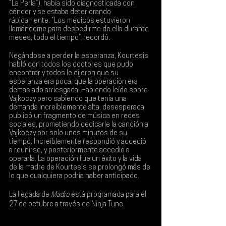
“La Perla”), había sido diagnosticada con 
cáncer y se estaba deteriorando 
rápidamente. “Los médicos estuvieron 
llamándome para despedirme de ella durante 
meses, todo el tiempo”, recordó.
Negándose a perder la esperanza, Kourtesis 
habló con todos los doctores que pudo 
encontrar y todos le dijeron que su 
esperanza era poca, que la operación era 
demasiado arriesgada. Habiendo leído sobre 
Vajkoczy pero sabiendo que tenía una 
demanda increíblemente alta, desesperada, 
publicó un fragmento de música en redes 
sociales, prometiendo dedicarle la canción a 
Vajkoczy por solo unos minutos de su 
tiempo. Increíblemente respondió y accedió 
a reunirse, y posteriormente accedió a 
operarla. La operación fue un éxito y la vida 
de la madre de Kourtesis se prolongó más de 
lo que cualquiera podría haber anticipado.
La llegada de 
Madre
 está programada para el 
27 de octubre
 a través de 
Ninja Tune
.