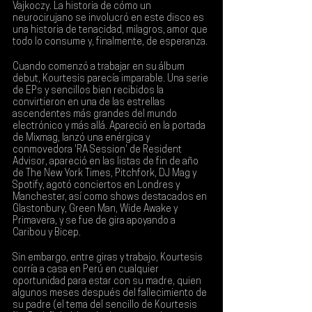
Vajkoczy
. La historia de cómo un 
neurocirujano se involucró en este disco es 
una historia de tenacidad, milagros, amor que 
todo lo consume y, finalmente, de esperanza.
Cuando comenzó a trabajar en su álbum 
debut, Kourtesis parecía imparable. Una serie 
de EPs y sencillos bien recibidos la 
convirtieron en una de las estrellas 
ascendentes más grandes del mundo 
electrónico y más allá. Apareció en la portada 
de 
Mixmag
, lanzó una enérgica y 
conmovedora 'RA Session' de 
Resident 
Advisor
, apareció en las listas de fin de año 
de The New York Times, Pitchfork, DJ Mag y 
Spotify, agotó conciertos en Londres y 
Manchester, así como shows destacados en 
Glastonbury, Green Man, Wide Awake y 
Primavera, y se fue de gira apoyando a 
Caribou
 y 
Bicep
.
Sin embargo, entre giras y trabajo, Kourtesis 
corría a casa en Perú en cualquier 
oportunidad para estar con su madre, quien 
algunos meses después del fallecimiento de 
su padre (el tema del sencillo de Kourtesis 