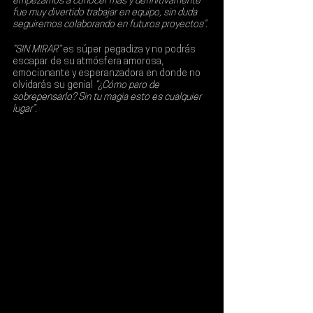
empezamos a conocer más y definitivamente 
fue muy divertido trabajar en equipo, sin duda 
seguiremos colaborando en futuros proyectos”.
“SIN MIRAR”
 es súper pegadiza y no podrás 
escapar de su atmósfera amorosa, 
emocionante y esperanzadora en donde no 
olvidarás su genial 
“¿Cómo paro de 
sobrepensarlo? Sin tu magia esto es cualquier 
lugar”
.