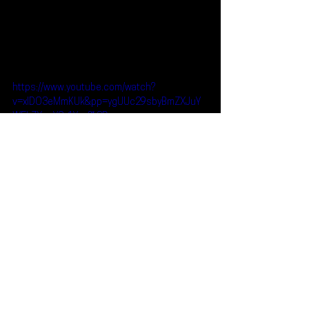
https://www.youtube.com/watch?
v=xIDO3eMmKUk&pp=ygUUc29sbyBmZXJuY
W5kZXogY2x1Yno%3D
Reseñas
Escúchalo
CLUBZ
Solo Fernández
Escúchalo