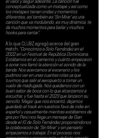
el valor y seguir adelante. La canción fue 
conceptualizada como un mixtape y así como 
los mixtapes tienen ondas y momentos 
diferentes, así también es 'Sin Mirar' es una 
canción que va modulando, es muy dinámica, te 
da muchos momentos para bailar y muchos 
hooks para cantar”.
A lo que CLUBZ agregó acerca del gran 
match:
 “Conocimos a Solo Fernández en el 
2022 en un Festival de República Dominicana. 
Estábamos en el camerino y cuánto empezaron 
a sonar nos llamó la atención el sonido de la 
banda. Nos acercamos al escenario y los 
pudimos ver en unas cuantas rolas ya que 
tuvimos que salir al aeropuerto a tomar un 
vuelo de madrugada. Nos quedamos con un 
buen sabor de boca con lo que alcanzamos a 
escuchar, y fue hasta el 2023 que lanzaron su 
sencillo 'Magia' que nos encantó, dejamos 
guardado el track en nuestros favs de indie en 
español y casualmente mientras estábamos de 
gira por Perú nos llega un mensaje de Gian 
desde el IG de Solo Fernández proponiéndonos 
la colaboración de 'Sin Mirar' y sin pensarlo 
empezamos a trabajar. En el proceso nos 