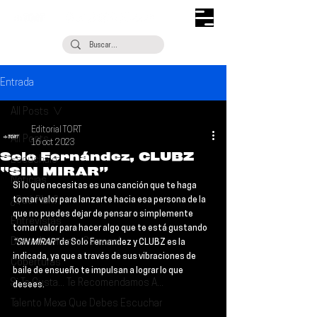
Entrada
All Posts
Editorial TORT
All Posts
16 oct 2023
Solo Fernández, CLUBZ
Escúchalo
“SIN MIRAR”
Noticias
Si lo que necesitas es una canción que te haga 
¿Qué Plan?
tomar valor para lanzarte hacia esa persona de la 
que no puedes dejar de pensar o simplemente 
Entrevistas
tomar valor para hacer algo que te está gustando 
Descubrimiento Semanal
“SIN MIRAR”
 de 
Solo Fernandez
 y 
CLUBZ 
es la 
indicada, ya que a través de sus vibraciones de 
Coberturas
baile de ensueño te impulsan a lograr lo que 
Si Te Gusta... Te Recomendamos A...
desees.
Talento Mexa Que Debes Escuchar