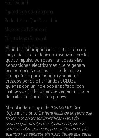
Flash Round
Imperdibles de la Semana
Poder Latino Que Descubrir
Mejores de la Semana
Talento Mexa Semanal
Álbumes de la Semana
Cuando el sobrepensamiento te atrapa es 
muy difícil que te decidas a avanzar, pero lo 
que te impulsa son esas mariposas y las 
sensaciones electrizantes que te genera 
esa persona, y que mejor si todo eso va 
acompañado por la esencia y sonidos 
creados por 
Solo Fernández
 y 
CLUBZ 
quienes con un indie pop ensoñador con 
matices de funk nos envuelven en un bucle 
de baile con vibraciones groovy.
Al hablar de la magia de 
“SIN MIRAR”
, Gian 
Rojas mencionó: 
“La letra habla de un tema que 
todos nos podemos identificar. Habla de 
cuando quieres algo o a alguien y no puedes 
parar de sobre pensarlo, pero ya tienes un pie 
adentro y ya saltaste sin mirar, tienes que sacar 