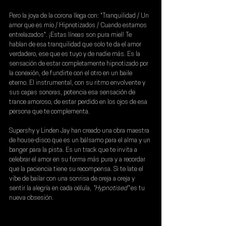
Pero la joya de la corona llega con: "Tranquilidad / Un 
amor que es mío / Hipnotizados / Cuando estamos 
entrelazados". ¡Estas líneas son pura miel! Te 
hablan de esa tranquilidad que solo te da el amor 
verdadero, ese que es tuyo y de nadie más. Es la 
sensación de estar completamente hipnotizado por 
la conexión, de fundirte con el otro en un baile 
eterno. El instrumental, con su ritmo envolvente y 
sus capas sonoras, potencia esa sensación de 
trance amoroso, de estar perdido en los ojos de esa 
persona que te complementa.
Supershy 
y 
Linden Jay
 han creado una obra maestra 
de house-disco que es un bálsamo para el alma y un 
banger para la pista. Es un track que te invita a 
celebrar el amor en su forma más pura y a recordar 
que la paciencia tiene su recompensa. Si te late el 
vibe de bailar con una sonrisa de oreja a oreja y 
sentir la alegría en cada célula, 
"Hypnotised"
 es tu 
nueva obsesión.