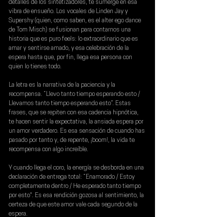
detalles de los sintetizadores, te sumerge en esa 
vibra de ensueño. Los vocales de 
Linden Jay
 y 
Supershy
 (quien, como saben, es el alter ego dance 
de 
Tom Misch
) se fusionan para contarnos una 
historia que es puro feels: lo extraordinario que es 
amar y sentirse amado, y esa celebración de la 
espera hasta que, por fin, llega esa persona con 
quien lo tienes todo.
La letra es la narrativa de la paciencia y la 
recompensa. “Llevo tanto tiempo esperando esto / 
Llevamos tanto tiempo esperando esto”. Estas 
frases, que se repiten con esa cadencia hipnótica, 
te hacen sentir la expectativa, la ansiada espera por 
un amor verdadero. Es esa sensación de cuando has 
pasado por tanto y, de repente, ¡boom!, la vida te 
recompensa con algo increíble.
Y cuando llega el coro, la energía se desborda en una 
declaración de entrega total: “Enamorado / Estoy 
completamente dentro / He esperado tanto tiempo 
por esto". Es esa rendición gozosa al sentimiento, la 
certeza de que este amor vale cada segundo de la 
espera.