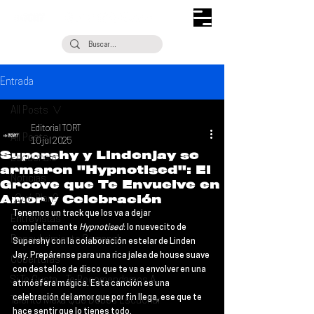
Entrada
All Posts
Editorial TORT
All Posts
10 jul 2025
Supershy y Lindenjay se
Escúchalo
armaron "Hypnotised": El
Noticias
Groove que Te Envuelve en
Amor y Celebración
¿Qué Plan?
Tenemos un track que los va a dejar 
Entrevistas
completamente 
Hypnotised
: lo nuevecito de 
Descubrimiento Semanal
Supershy 
con la colaboración estelar de 
Linden 
Jay
. Prepárense para una rica jalea de house suave 
Coberturas
con destellos de disco que te va a envolver en una 
Si Te Gusta... Te Recomendamos A...
atmósfera mágica. Esta canción es una 
celebración del amor que por fin llega, ese que te 
Talento Mexa Que Debes Escuchar
hace sentir que lo tienes todo.