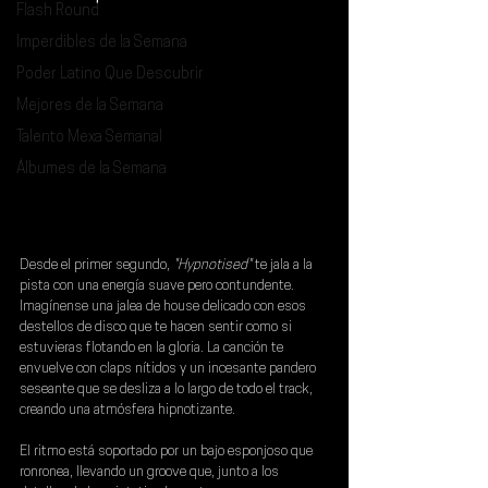
Flash Round
Imperdibles de la Semana
Poder Latino Que Descubrir
Mejores de la Semana
Talento Mexa Semanal
Álbumes de la Semana
Desde el primer segundo,
 "Hypnotised" 
te jala a la 
pista con una energía suave pero contundente. 
Imagínense una jalea de house delicado con esos 
destellos de disco que te hacen sentir como si 
estuvieras flotando en la gloria. La canción te 
envuelve con claps nítidos y un incesante pandero 
seseante que se desliza a lo largo de todo el track, 
creando una atmósfera hipnotizante.
El ritmo está soportado por un bajo esponjoso que 
ronronea, llevando un groove que, junto a los 