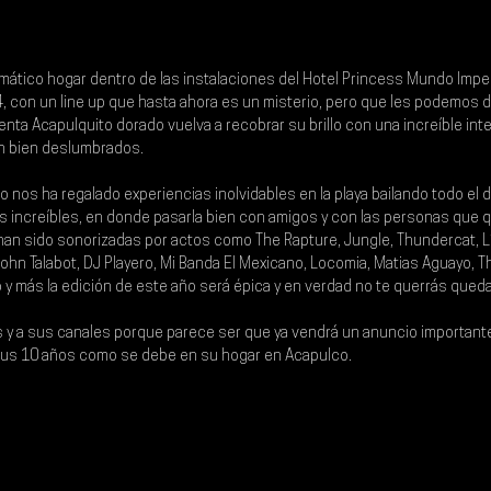
mático hogar dentro de las instalaciones del Hotel Princess Mundo Imper
4
, con un line up que hasta ahora es un misterio, pero que les podemos d
nta Acapulquito dorado vuelva a recobrar su brillo con una increíble int
n bien deslumbrados.
nos ha regalado experiencias inolvidables en la playa bailando todo el dí
 increíbles, en donde pasarla bien con amigos y con las personas que q
 han sido sonorizadas por actos como 
The Rapture, Jungle, Thundercat, L’
ohn Talabot, DJ Playero, Mi Banda El Mexicano, Locomia, Matias Aguayo, Th
o y más la edición de este año será épica y en verdad no te querrás queda
 y a sus canales porque parece ser que ya vendrá un anuncio importante
sus 10 años como se debe en su hogar en Acapulco.