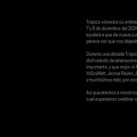
Trópico 
volverá a su emble
7 y 8 de diciembre del 202
ayudará a que de nueva cue
parece ser que nos dejará
Durante una década Trópico 
disfrutando de amaneceres
importante, y que mejor si
YoSoyMatt, Jessie Reyes, J
y muchísimos más
, por es
Así que atentos a nosotros
cual esperamos celebrar 