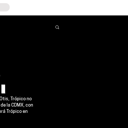
e
l
tis, 
Trópico 
no 
 de la CDMX, con 
brá Trópico en 