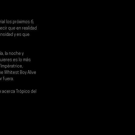
ial los próximos 
6, 
ecir que en realidad 
ensidad y es que 
a, la noche y 
uieres es lo más 
Impératrice, 
e Whitest Boy Alive 
r fuera.
 acerca Trópico del 