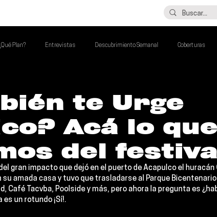
LO ÚLTIMO
CONTACTO
¿Qué Plan?
Entrevistas
Descubrimiento Semanal
Coberturas
alento Mexa Que Debes Escuchar
Flash Round
Imperdibles de la Semana
bién te Urge
co? Acá lo qu
de la Semana
Talento Mexa Semanal
Álbumes de la Semana
os del festiva
del gran impacto que dejó en el puerto de Acapulco el huracán O
n su amada casa y tuvo que trasladarse al Parque Bicentenario
d, Café Tacvba, Poolside y más
, pero ahora la pregunta es ¿ha
es un rotundo ¡Sí!.