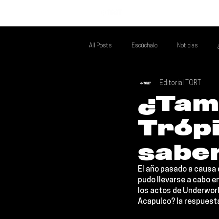
INICIO
All Posts
Escúchalo
Noticias
Editorial TORT
Si Te Gusta... Te Recomendamos A...
T
¿Tam
Trópi
Poder Latino Que Descubrir
Mejores 
sabem
El año pasado a causa 
pudo llevarse a cabo e
los actos de 
Underworl
Acapulco? la respuesta 