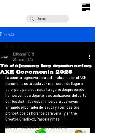
Entrada
All Posts
Editorial TORT
All Posts
20 mar 2025
Te dejamos los escenarios
Escúchalo
AXE Ceremonia 2025
Noticias
La cuenta regresiva para estar vibrando en el 
AXE 
¿Qué Plan?
Ceremonia
 está cada vez mas cerca de llegar a 
cero, pero para que nada te agarre desprevenido 
Entrevistas
hemos venido a dejarte la actualización del cartel 
Descubrimiento Semanal
con los distintos escenarios para que vayas 
armando el borrador de la ruta y aterrices tus 
Coberturas
pronósticos de horarios para ver a 
Tyler, the 
Si Te Gusta... Te Recomendamos A...
Creator, Charli xcx, Parcels y más
.
Talento Mexa Que Debes Escuchar