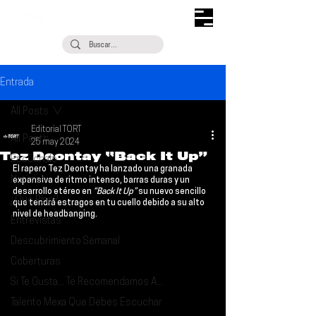
Entrada
All Posts
Editorial TORT
All Posts
25 may 2024
Tez Deontay “Back It Up”
Escúchalo
El rapero 
Tez Deontay
 ha lanzado una granada 
Noticias
expansiva de ritmo intenso, barras duras y un 
desarrollo etéreo en 
“Back It Up”
 su nuevo sencillo 
¿Qué Plan?
que tendrá estragos en tu cuello debido a su alto 
nivel de headbanging.
Entrevistas
Descubrimiento Semanal
Coberturas
Si Te Gusta... Te Recomendamos A...
Talento Mexa Que Debes Escuchar