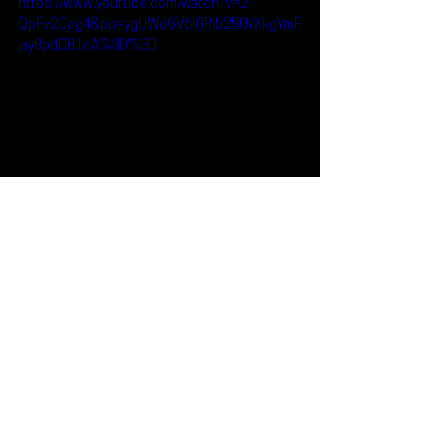
https://www.youtube.com/watch?v=2-
QpFv2Cog4&pp=ygUWdGV6IGRlb250YXkgYmF
jayBpdCB1cA%3D%3D
Reseñas
Escúchalo
Tez Deontay
Escúchalo
Ver todo
Entradas recientes