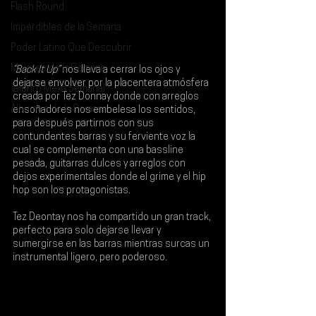
Flash Round
Imperdibles de la Semana
Poder Latino Que Descubrir
Mejores de la Semana
“Back It Up”
 nos lleva a cerrar los ojos y 
dejarse envolver por la placentera atmósfera 
Talento Mexa Semanal
creada por 
Tez Donnay
 donde con arreglos 
Álbumes de la Semana
ensoñadores nos embelesa los sentidos, 
para después partirnos con sus 
contundentes barras y su ferviente voz la 
cual se complementa con una bassline 
pesada, guitarras dulces y arreglos con 
dejos experimentales donde el grime y el hip 
hop son los protagonistas.
Tez Deontay nos ha compartido un gran track, 
perfecto para solo dejarse llevar y 
sumergirse en las barras mientras surcas un 
instrumental ligero, pero poderoso.