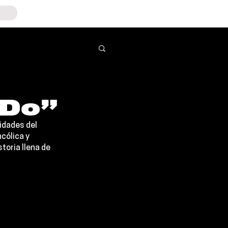
 Do”
idades del 
cólica y 
toria llena de 