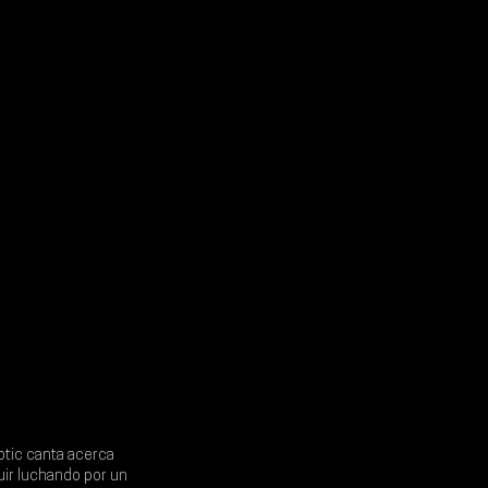
otic
 canta acerca 
uir luchando por un 