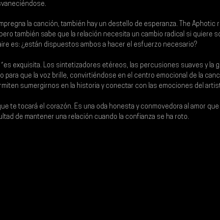
svaneciéndose.
 impregna la canción, también hay un destello de esperanza. The Aphotic
pero también sabe que la relación necesita un cambio radical si quiere sob
aire es: ¿están dispuestos ambos a hacer el esfuerzo necesario?
"
 es exquisita. Los sintetizadores etéreos, las percusiones suaves y la g
 para que la voz brille, convirtiéndose en el centro emocional de la canc
rmiten sumergirnos en la historia y conectar con las emociones del artis
ue te tocará el corazón. Es una oda honesta y conmovedora al amor que
cultad de mantener una relación cuando la confianza se ha roto.