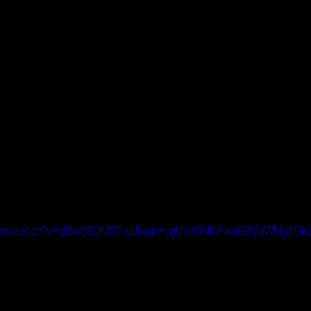
.com/watch?v=d8w6BOMS7wU&pp=ygUVdGhlIGFwaG90aWMgbGlr