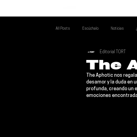
INICIO
All Posts
Escúchalo
Noticias
Editorial TORT
Si Te Gusta... Te Recomendamos A...
T
The A
The Aphotic 
nos regala
Poder Latino Que Descubrir
Mejores 
desamor y la duda en u
profunda, creando un es
emociones encontrada