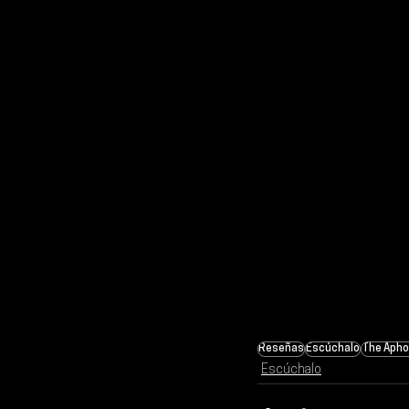
Reseñas
Escúchalo
The Apho
Escúchalo