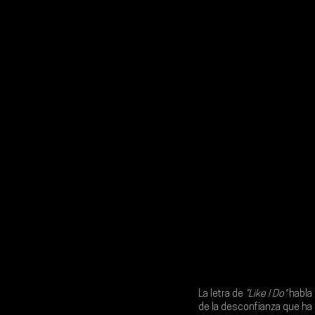
La letra de
 "Like I Do"
 habla
de la desconfianza que ha 