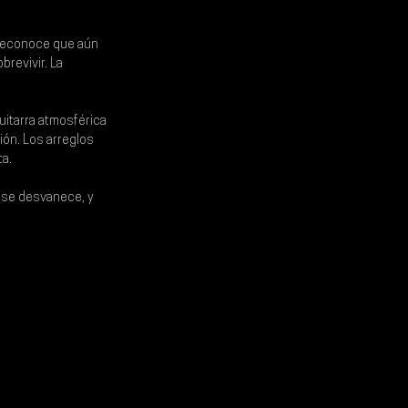
 reconoce que aún 
revivir. La 
uitarra atmosférica 
ión. Los arreglos 
ta.
 se desvanece, y 