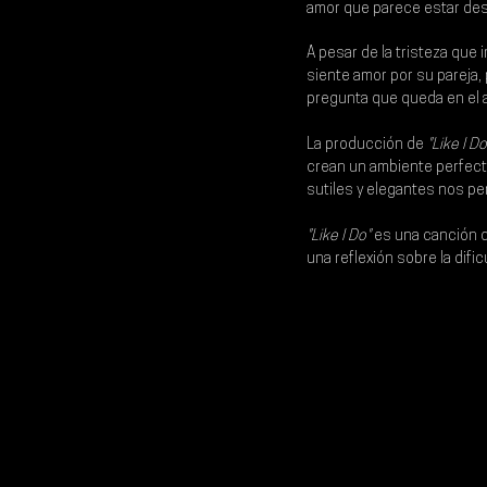
amor que parece estar de
A pesar de la tristeza que
siente amor por su pareja, 
pregunta que queda en el 
La producción de
 "Like I Do
crean un ambiente perfecto
sutiles y elegantes nos pe
"Like I Do" 
es una canción q
una reflexión sobre la difi