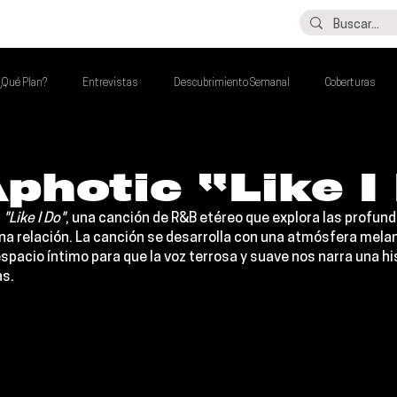
LO ÚLTIMO
CONTACTO
¿Qué Plan?
Entrevistas
Descubrimiento Semanal
Coberturas
alento Mexa Que Debes Escuchar
Flash Round
Imperdibles de la Semana
photic “Like I
 
"Like I Do"
, una canción de R&B etéreo que explora las profund
de la Semana
Talento Mexa Semanal
Álbumes de la Semana
na relación. La canción se desarrolla con una atmósfera melan
pacio íntimo para que la voz terrosa y suave nos narra una his
s.