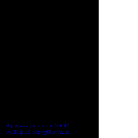
https://www.youtube.com/watch?
v=q3lX2p_Uy9I&pp=ygUGanVuZ2xl