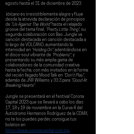
agosto hasta el 31 de diciembre de 2023.
Volcano 
es irresistiblemente alegre y fluye 
desde la atrevida declaración de principios 
de 
“Us Against The World”
 hasta el relajado 
groove del tema final, 
“Pretty Little Thing”
, su 
segunda colaboración con 
Bas
. Jungle va 
canción destacada en canción destacada a 
lo largo de VOLCANO, aumentando la 
intensidad en
 "Holding On"
, adentrándose en 
el disco-soul vibrante de
 "Problemz"
, y 
presentando su más amplia gama de 
colaboradores de la comunidad creativa 
hasta la fecha, con más invitados en la forma 
del recién llegado Mood Talk en 
"Don't Play"
, 
además de 
JNR Williams
 y 
33.3 
para
 "Good At 
Breaking Hearts"
.
Jungle se presentará en el festival 
Corona 
Capital
 2023 que se llevará a cabo los días 
17, 18 y 19 de noviembre en la Curva 4 del 
Autódromo Hermanos Rodríguez de la CDMX
, 
no te los puedes perder, consigue tus 
boletos en 
https://www.coronacapital.com.mx
.