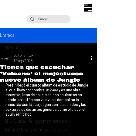
Entrada
All Posts
Editorial TORT
All Posts
14 ago 2023
Tienes que escuchar
Escúchalo
‘Volcano’ el majestuoso
Noticias
nuevo álbum de Jungle
Por fin llegó el cuarto álbum de estudio de 
Jungle 
¿Qué Plan?
el cual lleva por nombre 
Volcano 
y es una obra 
Entrevistas
maestra, llena de baile, sonidos opulentos en 
donde los británicos vuelven a demostrar la 
Descubrimiento Semanal
maestría con la que juegan con los sonidos y las 
texturas de distintos géneros como el disco, el 
Coberturas
soul y el hip hop.
Si Te Gusta... Te Recomendamos A...
Talento Mexa Que Debes Escuchar