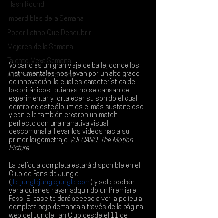
Flash Round
Imperdibles de la Semana
Poder Latino Que Descubrir
Mejores de la Semana
Talento Mexa Semanal
Volcano es un gran viaje de baile, donde los 
instrumentales nos llevan por un alto grado 
Álbumes de la Semana
de innovación, la cual es característica de 
los británicos, quienes no se cansan de 
experimentar y fortalecer su sonido el cual 
dentro de este álbum es el más sustancioso 
y con ello también crearon un match 
perfecto con una narrativa visual 
descomunal al llevar los videos hacia su 
primer largometraje 
VOLCANO, The Motion 
Picture
.
La película completa estará disponible en el 
Club de Fans de 
Jungle 
(
jfc.junglejunglejungle.com
) y sólo podrán 
verla quienes hayan adquirido un 
Premiere 
Pass
. El pase te dará acceso a ver la película 
completa bajo demanda a través de la página 
web del Jungle Fan Club desde el 11 de 