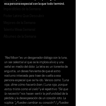
Flash Round
esa persona especial con la que todo terminó.
Imperdibles de la Semana
Poder Latino Que Descubrir
Mejores de la Semana
Talento Mexa Semanal
Álbumes de la Semana
"Red Moon"
 es un desgarrador diálogo con la luna, 
un ser celestial al que se le implora alivio y una 
señal en medio del dolor. La letra es un torrente de 
angustia, un deseo ferviente de que el astro 
nocturno interceda para traer de vuelta a esa 
persona especial que se ha ido. Versos como
 "Luna 
roja, dime cómo hacerlo bien / Luna roja, porque 
estoy triste como el cielo" 
y el repetitivo
 "Sé que 
la necesito"
 nos hacen sentir la profundidad de la 
pérdida y la desesperación de un corazón roto. La 
súplica 
"¿Puedes cambiar su corazón? / ¿Puedes 