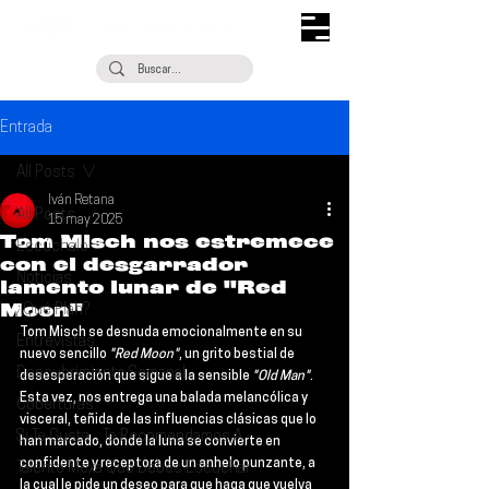
Entrada
All Posts
Iván Retana
All Posts
15 may 2025
Tom Misch nos estremece
Escúchalo
con el desgarrador
Noticias
lamento lunar de "Red
Moon"
¿Qué Plan?
Tom Misch
 se desnuda emocionalmente en su 
Entrevistas
nuevo sencillo 
"Red Moon"
, un grito bestial de 
Descubrimiento Semanal
desesperación que sigue a la sensible 
"Old Man"
. 
Esta vez, nos entrega una balada melancólica y 
Coberturas
visceral, teñida de las influencias clásicas que lo 
Si Te Gusta... Te Recomendamos A...
han marcado, donde la luna se convierte en 
confidente y receptora de un anhelo punzante, a 
Talento Mexa Que Debes Escuchar
la cual le pide un deseo para que haga que vuelva 