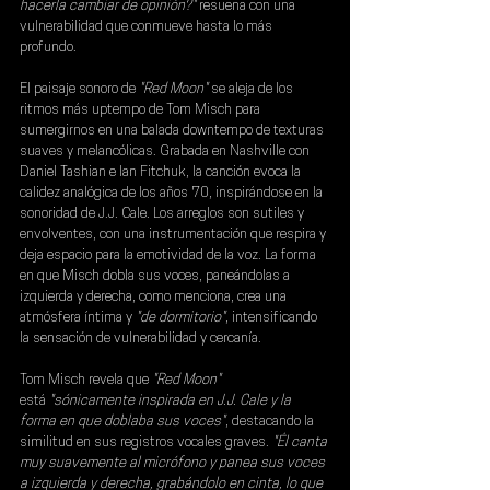
hacerla cambiar de opinión?" 
resuena con una 
vulnerabilidad que conmueve hasta lo más 
profundo.
El paisaje sonoro de 
"Red Moon"
 se aleja de los 
ritmos más uptempo de 
Tom Misch
 para 
sumergirnos en una balada downtempo de texturas 
suaves y melancólicas. Grabada en Nashville con 
Daniel Tashian
 e
 Ian Fitchuk
, la canción evoca la 
calidez analógica de los años 70, inspirándose en la 
sonoridad de 
J.J. Cale
. Los arreglos son sutiles y 
envolventes, con una instrumentación que respira y 
deja espacio para la emotividad de la voz. La forma 
en que Misch dobla sus voces, paneándolas a 
izquierda y derecha, como menciona, crea una 
atmósfera íntima y 
"de dormitorio"
, intensificando 
la sensación de vulnerabilidad y cercanía.
Tom Misch
 revela que 
"Red Moon" 
está
 "sónicamente inspirada en J.J. Cale y la 
forma en que doblaba sus voces"
, destacando la 
similitud en sus registros vocales graves.
 "Él canta 
muy suavemente al micrófono y panea sus voces 
a izquierda y derecha, grabándolo en cinta, lo que 