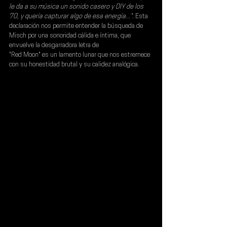
le da a su música un sonido casero y DIY de los 
70, y quería capturar algo de esa energía..."
. Esta 
declaración nos permite entender la búsqueda de 
Misch por una sonoridad cálida e íntima, que 
envuelve la desgarradora letra de 
"Red Moon" es un lamento lunar que nos estremece 
con su honestidad brutal y su calidez analógica.