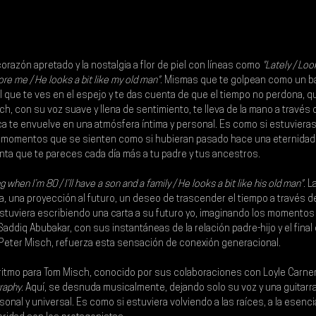
orazón apretado y la nostalgia a flor de piel con líneas como
 "Lately / Look
ore me / He looks a bit like my old man"
. Mismas que te golpean como un bal
que te ves en el espejo y te das cuenta de que el tiempo no perdona, qu
sch
, con su voz suave y llena de sentimiento, te lleva de la mano a través d
ica te envuelve en una atmósfera íntima y personal. Es como si estuviera
o momentos que se sienten como si hubieran pasado hace una eternidad
nta que te pareces cada día más a tu padre y tus ancestros.
ng when I’m 80 / I’ll have a son and a family / He looks a bit like his old man". 
L
 una proyección al futuro, un deseo de trascender el tiempo a través de 
estuviera escribiendo una carta a su futuro yo, imaginando los momentos
or Saddiq Abubakar, con sus instantáneas de la relación padre-hijo y el fi
 Peter Misch, refuerza esta sensación de conexión generacional.
ritmo para 
Tom Misch
, conocido por sus colaboraciones con 
Loyle Carne
raphy
. Aquí, se desnuda musicalmente, dejando solo su voz y una guitarra
sonal y universal. Es como si estuviera volviendo a las raíces, a la esenci