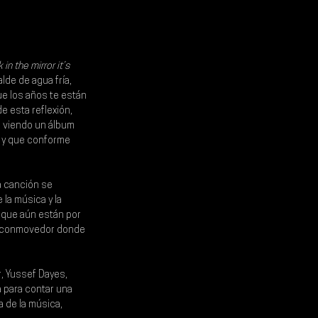
 in the mirror it’s 
de de agua fría, 
e los años te están 
e esta reflexión, 
s viendo un álbum 
 y que conforme 
a canción se 
la música y la 
 que aún están por 
nal conmovedor donde 
r
, 
Yussef Dayes, 
 para contar una 
a de la música, 