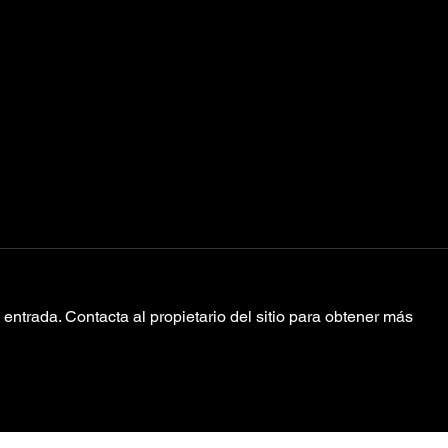
entrada. Contacta al propietario del sitio para obtener más
pablopablo abre
Ba
las puertas a
Sw
una "Vida
nu