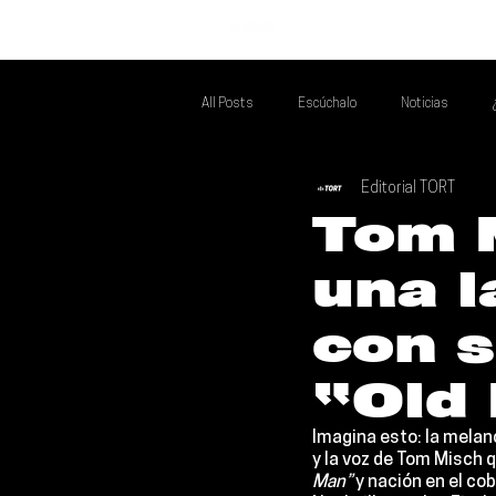
INICIO
All Posts
Escúchalo
Noticias
Editorial TORT
Si Te Gusta... Te Recomendamos A...
T
Tom 
una l
Poder Latino Que Descubrir
Mejores 
con s
“Old
Imagina esto: la melan
y la voz de 
Tom Misch
 
Man”
 y nación en el co