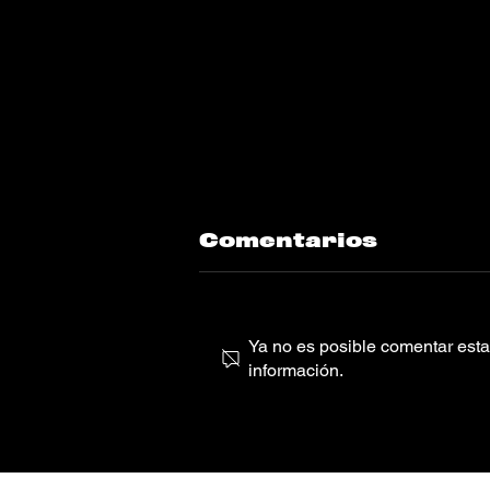
Comentarios
Ya no es posible comentar esta 
información.
Lou Phelps “IS
MY MIC ON?”