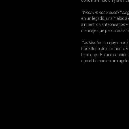
donde la emoción y la sinc
"When I’m not around I’ll sin
en un legado, una melodía 
a nuestros antepasados y 
mensaje que perdurará a t
"Old Man" 
es una joya music
track lleno de melancolía y
familiares. Es una canció
que el tiempo es un regal