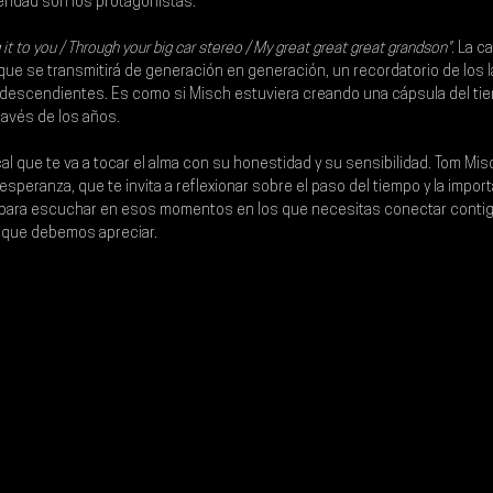
eridad son los protagonistas.
g it to you / Through your big car stereo / My great great great grandson"
. La c
que se transmitirá de generación en generación, un recordatorio de los 
descendientes. Es como si Misch estuviera creando una cápsula del tie
ravés de los años.
al que te va a tocar el alma con su honestidad y su sensibilidad. 
Tom Mis
 esperanza, que te invita a reflexionar sobre el paso del tiempo y la import
n para escuchar en esos momentos en los que necesitas conectar contig
o que debemos apreciar.