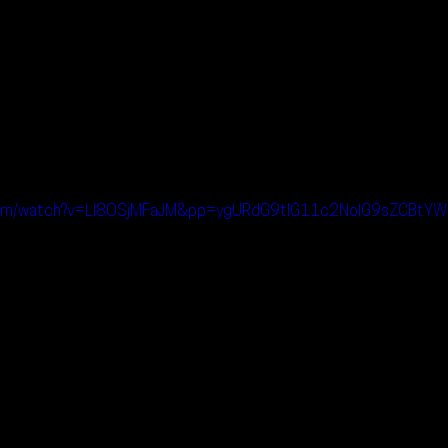
.com/watch?v=LI8OSjMFaJM&pp=ygURdG9tIG11c2NoIG9sZCBt