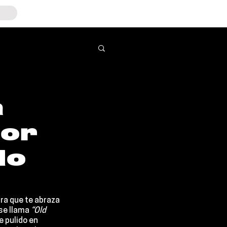
a
mor
lo
ra que te abraza 
se llama 
“Old 
ue pulido en 