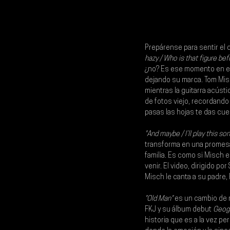
Prepárense para sentir el c
hazy / Who is that figure bef
¿no? Es ese momento en el 
dejando su marca. 
Tom Mi
mientras la guitarra acúst
de fotos viejo, recordand
pasas las hojas te das cue
"And maybe / I’ll play this so
transforma en una promesa,
familia. Es como si Misch 
venir. El video, dirigido p
Misch le canta a su padre,
"Old Man"
 es un cambio de 
FKJ
 y su álbum debut 
Geog
historia que es a la vez per