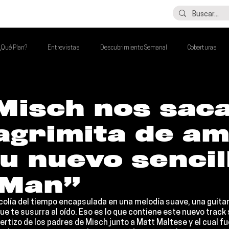
LO ÚLTIMO
CONTACTO
¿Qué Plan?
Entrevistas
Descubrimiento Semanal
Coberturas
alento Mexa Que Debes Escuchar
Flash Round
Imperdibles de la Semana
Misch nos sac
agrimita de a
de la Semana
Talento Mexa Semanal
Álbumes de la Semana
u nuevo sencil
 Man”
colía del tiempo encapsulada en una melodía suave, una guitar
que te susurra al oído. Eso es lo que contiene este nuevo track 
bertizo de los padres de Misch junto a 
Matt Maltese
 y el cual f