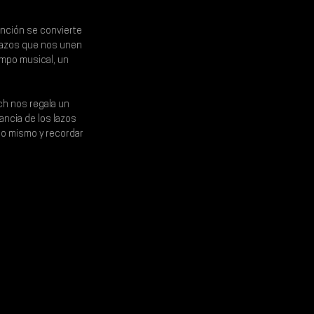
anción se convierte 
lazos que nos unen 
mpo musical, un 
ch 
nos regala un 
ancia de los lazos 
o mismo y recordar 