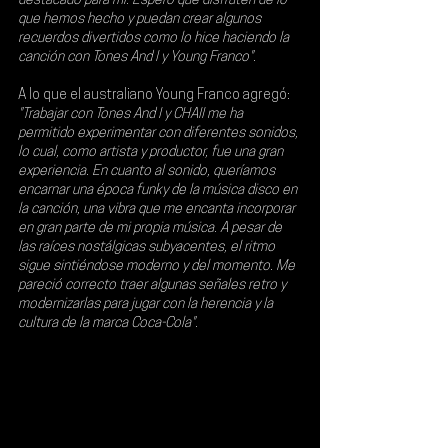
destacado para mí. Espero que disfruten de lo 
que hemos hecho y puedan crear algunos 
recuerdos divertidos como lo hice haciendo la 
canción con Tones And I y Young Franco".
A lo que el australiano Young Franco agregó: 
"Trabajar con Tones And I y CHAII me ha 
permitido experimentar con diferentes sonidos, 
lo cual, como artista y productor, fue una gran 
experiencia. En cuanto al sonido, queríamos 
encarnar una época funky de la música disco en 
la canción, una vibra que me encanta incorporar 
en gran parte de mi propia música. A pesar de 
las raíces nostálgicas subyacentes, el ritmo 
sigue sintiéndose moderno y del momento. Me 
pareció correcto traer algunas señales retro y 
modernizarlas para jugar con la herencia y la 
cultura de la marca Coca-Cola".