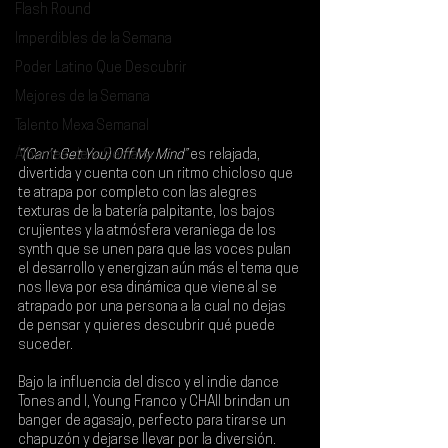
Flash Round
Imperdibles de la Semana
Poder Latino Que Descubrir
Mejores de la Semana
Talento Mexa Semanal
Álbumes de la Semana
“(Can’t Get You) Off My Mind”
 es relajada, 
divertida y cuenta con un ritmo chicloso que 
te atrapa por completo con las alegres 
texturas de la batería palpitante, los bajos 
crujientes y la atmósfera veraniega de los 
synth que se unen para que las voces pulan 
el desarrollo y energizan aún más el tema que 
nos lleva por esa dinámica que viene al se 
atrapado por una persona a la cual no dejas 
de pensar y quieres descubrir qué puede 
suceder.
Bajo la influencia del disco y el indie dance 
Tones and I
, 
Young Franco
 y 
CHAII 
brindan un 
banger de agasajo, perfecto para tirarse un 
chapuzón y dejarse llevar por la diversión. 