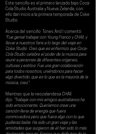
Este sencillo es el primero lanzado bajo 
Coca-
Cola Studio Australia y Nueva Zelanda
, con 
ello dan inicio a la primera temporada de 
Coke 
Studio
.
Acerca del sencillo  Tones And I comentó: 
"Fue genial trabajar con Young Franco y CHAII, y 
llevar a nuestros fans a lo largo del viaje en 
Coke Studio. Creo que es enfermizo que Coca-
Cola Studio celebre el poder de la música para 
reunir a personas de diferentes orígenes, 
culturas y estilos. Fue una gran colaboración 
para todos nosotros, uniéndonos para hacer 
algo divertido, que es lo que es la mayoría de la 
música, creo".
Mientras que la neozelandesa CHAII 
dijo:
 "Trabajar con mis amigos australianos ha 
sido emocionante. Queríamos crear una 
canción llena de energía que fuera 
conmovedora pero que fuera algo con lo que 
pudieras bailar. Ha sido un gran viaje y las 
amistades que surgieron de él han sido lo más 