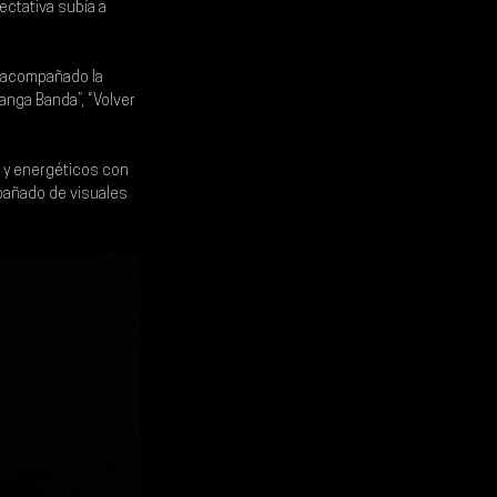
ctativa subía a 
r acompañado la 
anga Banda”, “Volver 
 y energéticos con 
pañado de visuales 