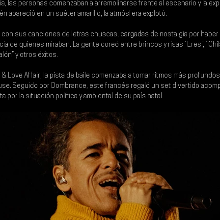
ía, las personas comenzaban a arremolinarse frente al escenario y la expe
n apareció en un suéter amarillo, la atmósfera explotó. 
ar con sus canciones de letras chuscas, cargadas de nostalgia por habe
cia de quienes miraban. La gente coreó entre brincos y risas “Eres”, “Chil
alón” y otros éxitos. 
 & Love Affair
, la pista de baile comenzaba a tomar ritmos más profundos
use. Seguido por Dombrance, este francés regaló un set divertido acom
a por la situación política y ambiental de su país natal.