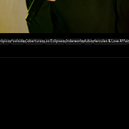
rópico
Poolside
Coberturas
Los Eclipses
Underworld
Rubio
Hercules & Love Affair