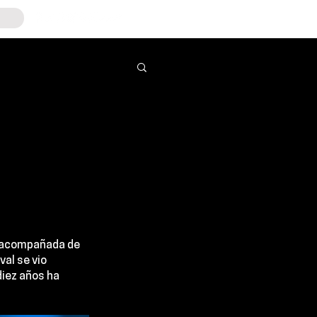
d acompañada de 
al se vio 
iez años ha 