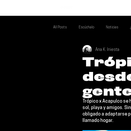
INICIO
All Posts
Escúchalo
Noticias
Ana K. Iniesta
Si Te Gusta... Te Recomendamos A...
T
Trópi
desde
Poder Latino Que Descubrir
Mejores 
gent
Trópico x Acapulco 
se 
sol, playa y amigos. Si
obligado a adaptarse p
llamado hogar.