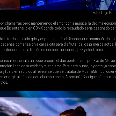
Foto: Deja Go
 por chamarras pero manteniendo el amor por la música, la décima edición
rque Bicentenario
 en CDMX donde todo lo recaudado sería destinado para
e la tarde, un cielo gris y espeso cubría el Bicentenario acompañado de u
e, decenas comenzaron a darse cita para disfrutar de los primeros actos. 
atardecer con una fusión de sonidos africanos, jazz y electrónica.
ensual, espacial y un poco oscuro el dúo conformado por Eva de Marce y
ntación llena de suavidad y misticismo. Para este punto, la gente ya esp
a y fue bien recibido al revelarse que se trataba de 
Mosh&Mambo
, quie
on energía al público con clásicos como “Afroman”, “Castígame” con la ap
otros.