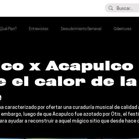
LO ÚLTIMO
CONTACTO
¿Qué Plan?
Entrevistas
Descubrimiento Semanal
Coberturas
alento Mexa Que Debes Escuchar
Flash Round
Imperdibles de la Semana
co x Acapulco
 el calor de la
de la Semana
Talento Mexa Semanal
Álbumes de la Semana
e
ha caracterizado por ofertar una curaduría musical de calida
n embargo, luego de que Acapulco fue azotado por Otis, el festiv
ara ayudar a reconstruir a aquel mágico sitio que desde hace d