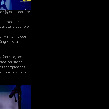
mez @Dejashootsraw
 de 
Trópico x 
 ayudar a Guerrero.
n viento frío que 
King Edi K
 fue el 
 Dan Solo, 
Los 
eraba por saber 
nes acompañados 
arición de 
Ximena 