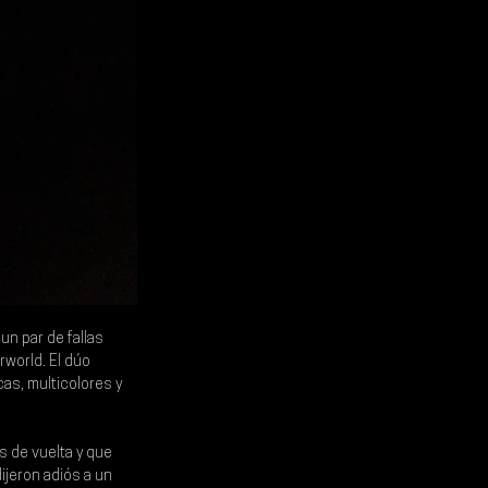
un par de fallas 
rworld
. El dúo 
cas, multicolores y 
s de vuelta y que 
ijeron adiós a un 