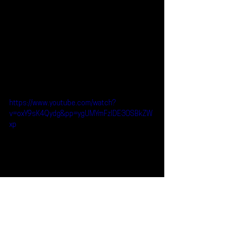
https://www.youtube.com/watch?
v=oxY9sK4Qydg&pp=ygUMYmFzIDE3OSBkZW
xp
Reseñas
Escúchalo
AJ Tracey
Bas