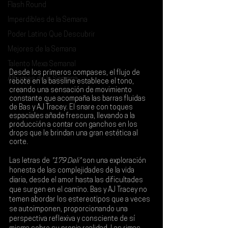
Flash Round
Imperdibles de la Semana
Poder Latino Que Descubrir
Mejores de la Semana
Talento Mexa Semanal
Desde los primeros compases, el flujo de 
Álbumes de la Semana
rebote en la bassline establece el tono, 
creando una sensación de movimiento 
constante que acompaña las barras fluidas 
de 
Bas 
y 
AJ Tracey
. El snare con toques 
espaciales añade frescura, llevando a la 
producción a contar con ganchos en los 
drops que le brindan una gran estética al 
corte.
Las letras de 
"179 Deli"
 son una exploración 
honesta de las complejidades de la vida 
diaria, desde el amor hasta las dificultades 
que surgen en el camino. Bas y AJ Tracey no 
temen abordar los estereotipos que a veces 
se autoimponen, proporcionando una 
perspectiva reflexiva y consciente de sí 