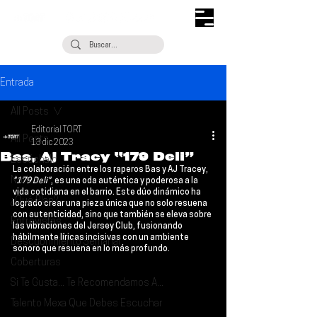
Entrada
All Posts
Editorial TORT
All Posts
13 dic 2023
Bas, Aj Tracy “179 Deli”
Escúchalo
La colaboración entre los raperos 
Bas 
y 
AJ Tracey
, 
Noticias
"179 Deli"
, es una oda auténtica y poderosa a la 
vida cotidiana en el barrio. Este dúo dinámico ha 
¿Qué Plan?
logrado crear una pieza única que no solo resuena 
con autenticidad, sino que también se eleva sobre 
Entrevistas
las vibraciones del Jersey Club, fusionando 
hábilmente líricas incisivas con un ambiente 
Descubrimiento Semanal
sonoro que resuena en lo más profundo.
Coberturas
Si Te Gusta... Te Recomendamos A...
Talento Mexa Que Debes Escuchar