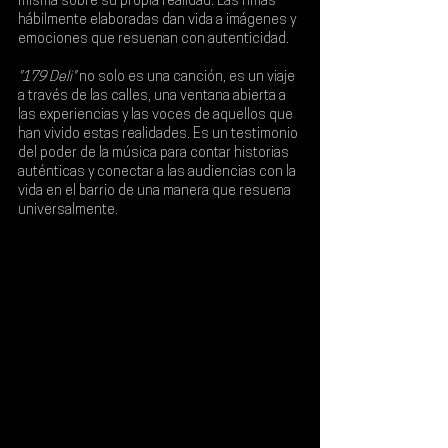
misma sobre su propia realidad. Las rimas 
hábilmente elaboradas dan vida a imágenes y 
emociones que resuenan con autenticidad.
"179 Deli"
 no solo es una canción, es un viaje 
a través de las calles, una ventana abierta a 
las experiencias y las voces de aquellos que 
han vivido estas realidades. Es un testimonio 
del poder de la música para contar historias 
auténticas y conectar a las audiencias con la 
vida en el barrio de una manera que resuena 
universalmente
.