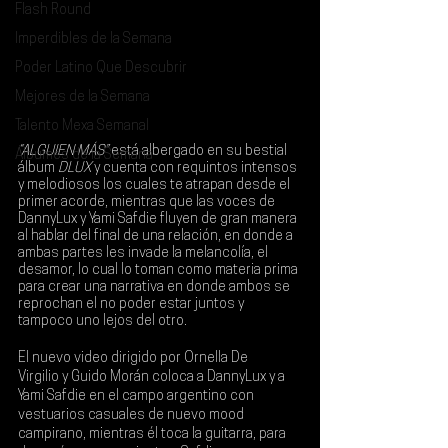
Flash Round
Imperdibles de la Semana
Poder Latino Que Descubrir
Mejores de la Semana
Talento Mexa Semanal
“ALGUIEN MÁS”
 está albergado en su bestial 
Álbumes de la Semana
álbum 
DLUX 
y cuenta con requintos intensos 
y melodiosos los cuales te atrapan desde el 
primer acorde, mientras que las voces de 
DannyLux y Yami Safdie fluyen de gran manera 
al hablar del final de una relación, en donde a 
ambas partes les invade la melancolía, el 
desamor, lo cual lo toman como materia prima 
para crear una narrativa en donde ambos se 
reprochan el no poder estar juntos y 
tampoco uno lejos del otro.
El nuevo video dirigido por 
Ornella De 
Virgilio
 y 
Guido Morán
 coloca a 
DannyLux 
y a 
Yami Safdie
 en el campo argentino con 
vestuarios casuales de nuevo mood 
campirano, mientras él toca la guitarra, para 