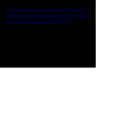
https://www.youtube.com/watch?v=5nyrcB-
5O_E&pp=ygUjZGFubnlsdXggeWFtaSBzYWZka
WUgLSBhbGd1aWVuIG3DoXM%3D
Reseñas
Noticias
DannyLux
Yami Safdie
Noticias
Ver todo
Entradas recientes