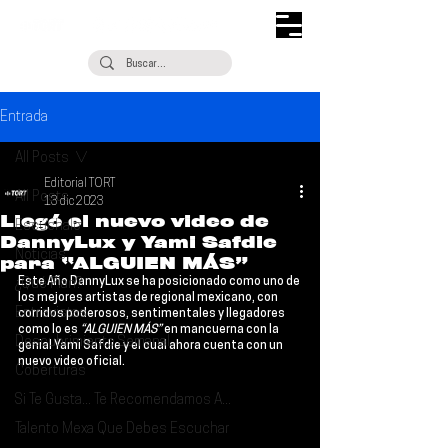
Entrada
All Posts
Editorial TORT
All Posts
13 dic 2023
Llegó el nuevo video de
Escúchalo
DannyLux y Yami Safdie
Noticias
para “ALGUIEN MÁS”
Este Año 
DannyLux 
se ha posicionado como uno de 
¿Qué Plan?
los mejores artistas de regional mexicano, con 
Entrevistas
corridos poderosos, sentimentales y llegadores 
como lo es
 “ALGUIEN MÁS” 
en mancuerna con la 
Descubrimiento Semanal
genial 
Yami Safdie
 y el cual ahora cuenta con un 
nuevo video oficial.
Coberturas
Si Te Gusta... Te Recomendamos A...
Talento Mexa Que Debes Escuchar