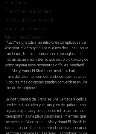
Flash Round
Imperdibles de la Semana
Poder Latino Que Descubrir
Mejores de la Semana
Talento Mexa Semanal
"Hard"
 es una oda a las relaciones complicadas y a 
Álbumes de la Semana
ese sentimiento agridulce que nos deja una ruptura. 
Las letras, tanto en francés como en inglés, nos 
hablan de un amor intenso que se volvió tóxico y de 
cómo superar esos momentos difíciles. 
Vendredi 
sur Mer
 y 
Hanni El Khatib
 nos invitan a bailar al 
ritmo del desamor, demostrándonos que hasta las 
rupturas más dolorosas pueden convertirse en una 
fuente de inspiración.
La instrumental de 
"Hard"
 es una verdadera delicia. 
Los beats tropicales y los arreglos de guitarra, con 
bajeos crujientes y percusiones refrescantes nos 
transportan a una playa paradisíaca, mientras que 
las voces de Vendredi sur Mer y Hanni El Khatib le 
dan un toque más oscuro y melancólico, a pesar de 
sentirse armoniosas y festivas. La combinación de 