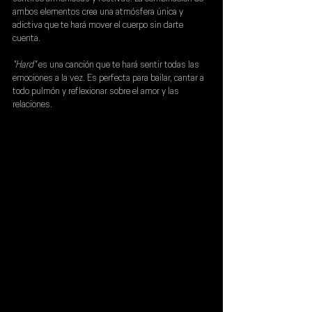
ambos elementos crea una atmósfera única y 
adictiva que te hará mover el cuerpo sin darte 
cuenta.
"Hard"
 es una canción que te hará sentir todas las 
emociones a la vez. Es perfecta para bailar, cantar a 
todo pulmón y reflexionar sobre el amor y las 
relaciones.