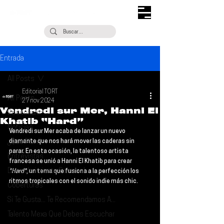
Entrada
All Posts
Editorial TORT
All Posts
27 nov 2024
Vendredi sur Mer, Hanni El
Escúchalo
Khatib “Hard”
Noticias
Vendredi sur Mer acaba de lanzar un nuevo 
¿Qué Plan?
diamante que nos hará mover las caderas sin 
parar. En esta ocasión, la talentoso artista 
Entrevistas
francesa se unió a 
Hanni El Khatib
 para crear 
Descubrimiento Semanal
"Hard"
, un tema que fusiona a la perfección los 
ritmos tropicales con el sonido indie más chic.
Coberturas
Si Te Gusta... Te Recomendamos A...
Talento Mexa Que Debes Escuchar